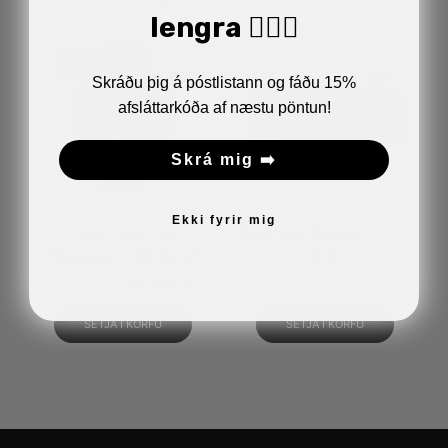
lengra 🏋🏼‍♂️
30%
Skráðu þig á póstlistann og fáðu 15%
afsláttarkóða af næstu pöntun!
Skrá mig ➡️
Ekki fyrir mig
Polar Pacer Pro
Polar H10 Púlsmælir M-
Hlaupaúr Grátt/Svart
XXL
47.990
kr.
33.593
kr.
15.990
kr.
SETJA Í KÖRFU
SETJA Í KÖRFU