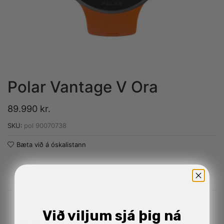
Polar Vantage V Ora
89.990
kr.
SKU:
pol 90070738
Bæta við á óskalistann
Við viljum sjá þig ná
Related Products