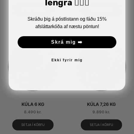
lengra 🏋🏼‍♂️
SETJA Í KÖRFU
SETJA Í KÖRFU
Skráðu þig á póstlistann og fáðu 15%
afsláttarkóða af næstu pöntun!
Skrá mig ➡️
Ekki fyrir mig
KÚLA 6 KG
KÚLA 7,26 KG
8.490
kr.
9.890
kr.
SETJA Í KÖRFU
SETJA Í KÖRFU