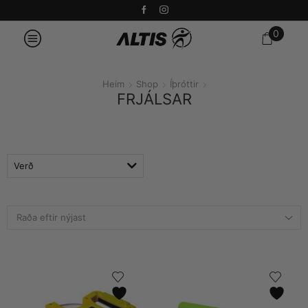
0
Heim
Shop
Íþróttir
FRJÁLSAR
Verð