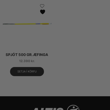
SPJÓT 500 GR. ÆFINGA
12.390
kr.
SETJA Í KÖRFU