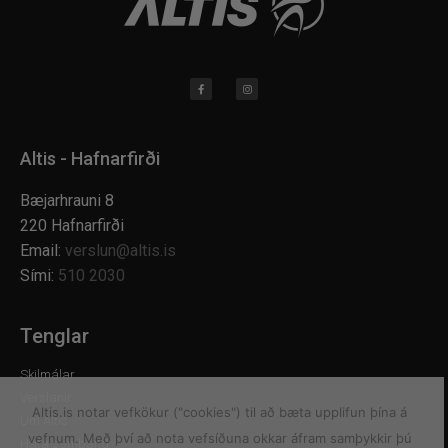
Altis - Hafnarfirði
Bæjarhrauni 8
220 Hafnarfirði
Email:
verslun@altis.is
Sími:
510 2030
Tenglar
Skilmálar
Verslanir
Altis.is notar vefkökur ("cookies") til að bæta upplifun þína á
Um Altis
vefnum. Með því að nota vefsíðuna okkar áfram samþykkir þú
Hafa samband