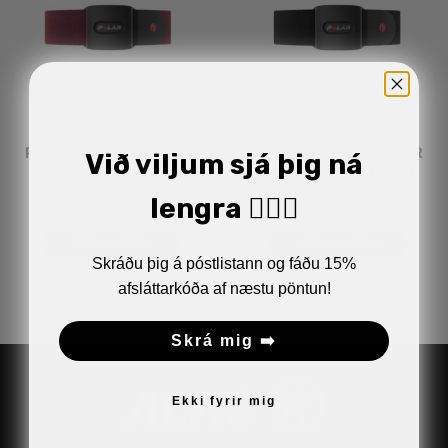
Polar Verity Sense OHR
Polar Verity Sense OHR
Við viljum sjá þig ná
Púlsmælir Rauður S-L
Púlsmælir Svartur S-L
15.990
kr.
15.990
kr.
lengra 🏋🏼‍♂️
SETJA Í KÖRFU
SETJA Í KÖRFU
Skráðu þig á póstlistann og fáðu 15%
afsláttarkóða af næstu pöntun!
Skrá mig ➡️
Ekki fyrir mig