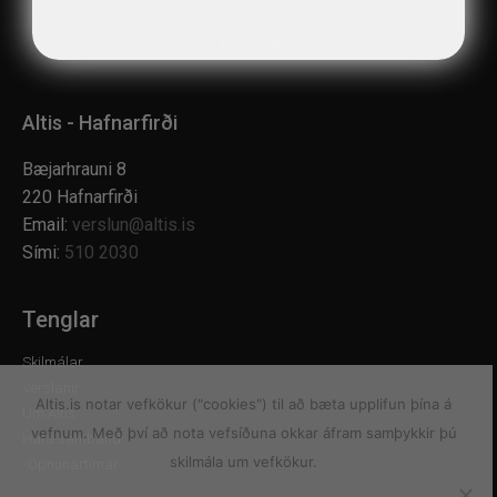
Altis - Hafnarfirði
Bæjarhrauni 8
220 Hafnarfirði
Email:
verslun@altis.is
Sími:
510 2030
Tenglar
Skilmálar
Verslanir
Altis.is notar vefkökur ("cookies") til að bæta upplifun þína á
Um Altis
vefnum. Með því að nota vefsíðuna okkar áfram samþykkir þú
Hafa samband
skilmála um vefkökur.
Opnunartímar