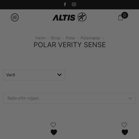
0
Heim
Shop
Polar
Púlsmælar
POLAR VERITY SENSE
Verð