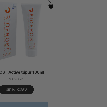
OST Active túpur 100ml
2.690
kr.
SETJA Í KÖRFU