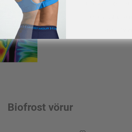
Tognana og íþróttat
Verkja í hálsi, öxl
Verkja í vöðvum
Biofrost vörur