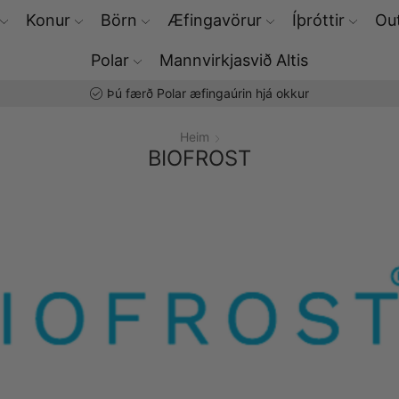
Konur
Börn
Æfingavörur
Íþróttir
Out
Polar
Mannvirkjasvið Altis
Þú færð Polar æfingaúrin hjá okkur
Heim
BIOFROST