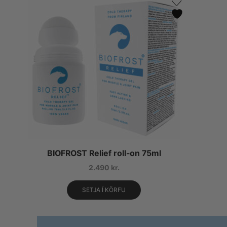
BIOFROST Relief roll-on 75ml
2.490
kr.
SETJA Í KÖRFU