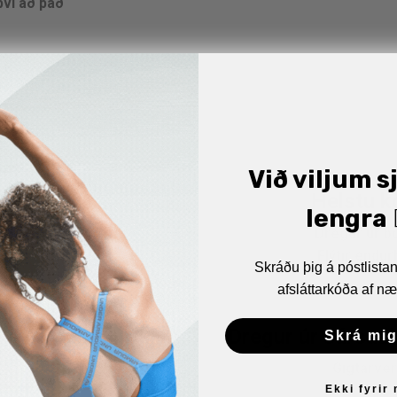
því að það
lstu kostir Biofrost
Við viljum s
Helstu k
lengra 🏋
Dregur úr b
Flýtir endu
Skráðu þig á póstlist
afsláttarkóða af næ
Dregur úr sársau
Skrá mig
Gigtarver
Ekki fyrir