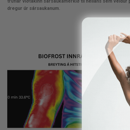
truflar viðtakinn sársaukamerkið til heilans sem veldur 
dregur úr sársaukanum.
He