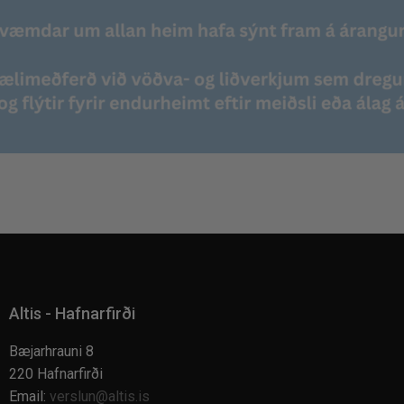
Altis - Hafnarfirði
Bæjarhrauni 8
220 Hafnarfirði
Email:
verslun@altis.is