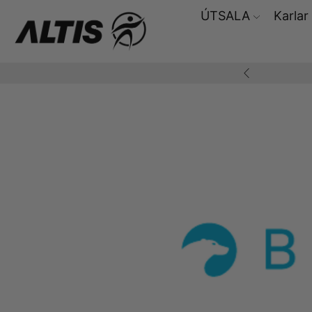
ÚTSALA
Karlar
ding yfir 10.000,-