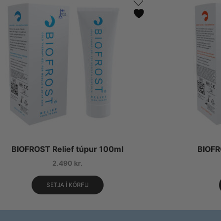
BIOFROST Relief túpur 100ml
BIOFR
2.490
kr.
SETJA Í KÖRFU