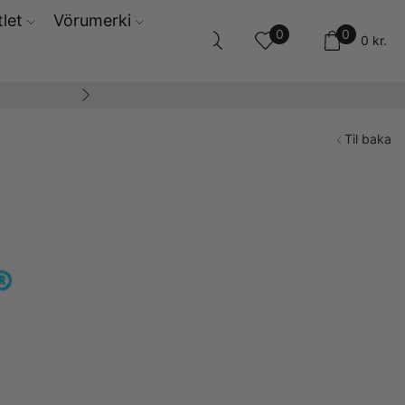
let
Vörumerki
0
0
0
kr.
14 daga skila og ski
Til baka