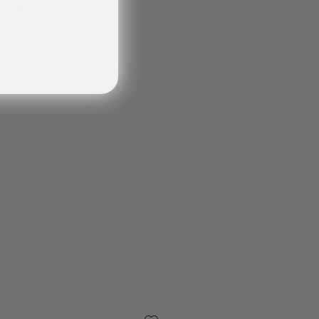
engdra meiðsla
um og mjóbaki
 og liðum