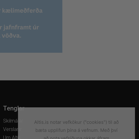
Tenglar
Skilmálar
Altis.is notar vefkökur ("cookies") til að
Verslanir
bæta upplifun þína á vefnum. Með því
Um Altis
að nota vefsíðuna okkar áfram