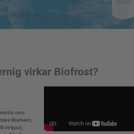
rnig virkar Biofrost?
armyntu sem
ðtaka líkamans,
 virkjast,