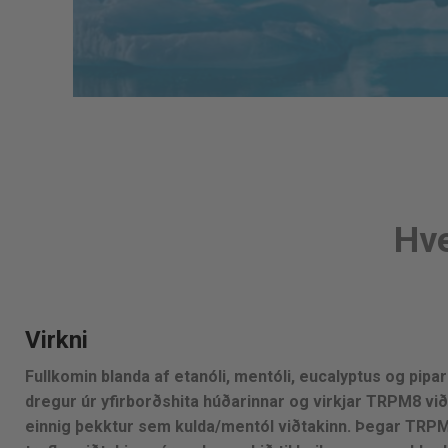
Hve
Virkni
Fullkomin blanda af etanóli, mentóli, eucalyptus og pip
dregur úr yfirborðshita húðarinnar og virkjar TRPM8 vi
einnig þekktur sem kulda/mentól viðtakinn. Þegar TRPM8