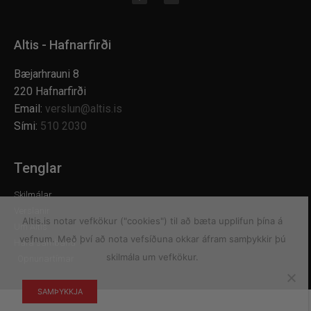
Altis - Hafnarfirði
Bæjarhrauni 8
220 Hafnarfirði
Email:
verslun@altis.is
Sími:
510 2030
Tenglar
Skilmálar
Verslanir
Altis.is notar vefkökur ("cookies") til að bæta upplifun þína á
Um Altis
vefnum. Með því að nota vefsíðuna okkar áfram samþykkir þú
Hafa samband
skilmála um vefkökur.
Opnunartímar
SAMÞYKKJA