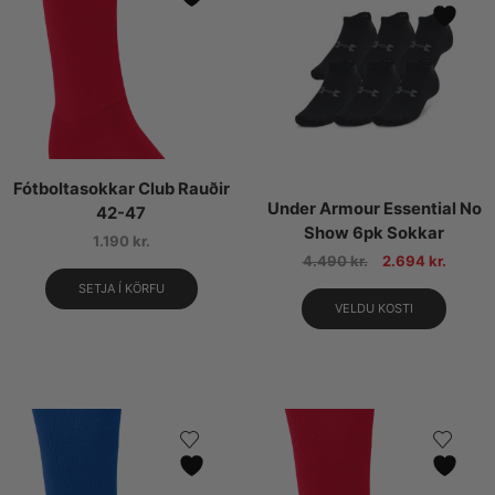
Fótboltasokkar Club Rauðir
Under Armour Essential No
42-47
Show 6pk Sokkar
1.190
kr.
4.490
kr.
2.694
kr.
SETJA Í KÖRFU
VELDU KOSTI