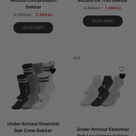
Mizuno Compression
Mizuno ER Trail Sokkar
Sokkar
2.490
kr.
1.494
kr.
3.990
kr.
2.394
kr.
VELDU KOSTI
VELDU KOSTI
40%
Under Armour Essential
Under Armour Essential
6pk Crew Sokkar
6pk Low Unisex Sokkar