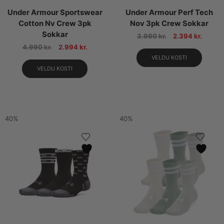
Under Armour Sportswear
Under Armour Perf Tech
Cotton Nv Crew 3pk
Nov 3pk Crew Sokkar
Sokkar
3.990
kr.
2.394
kr.
4.990
kr.
2.994
kr.
VELDU KOSTI
VELDU KOSTI
40%
40%