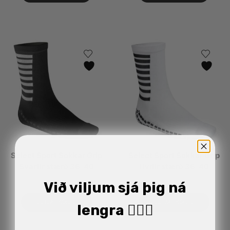
Select Sport Sokkar Grip
Select Sport Sokkar Grip
Svartir stærð 36-40
Hvítir stærð 36-40
3.490
kr.
3.490
kr.
Við viljum sjá þig ná
SETJA Í KÖRFU
SETJA Í KÖRFU
lengra 🏋🏼‍♂️