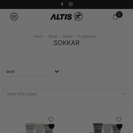
0
Heim
Shop
Karlar
Fylgihlutir
SOKKAR
Verð