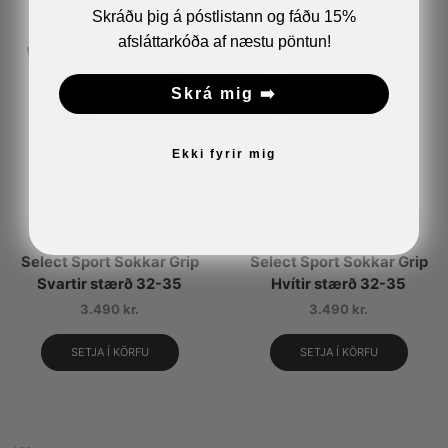
Skráðu þig á póstlistann og fáðu 15%
afsláttarkóða af næstu pöntun!
Skrá mig ➡️
Ekki fyrir mig
Select Sport Sokkar Grip
Select Sport Sokkar Grip
Svartir stærð 32-35
Hvítir stærð 32-35
3.490
kr.
3.490
kr.
SETJA Í KÖRFU
SETJA Í KÖRFU