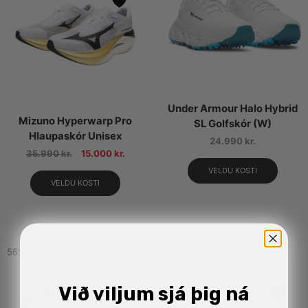
Under Armour Halo Hybrid
Mizuno Hyperwarp Pro
SL Golfskór (W)
Hlaupaskór Unisex
24.990
kr.
35.990
kr.
15.000
kr.
VELDU KOSTI
VELDU KOSTI
56%
52%
Við viljum sjá þig ná