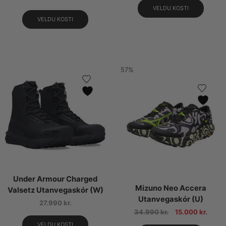
VELDU KOSTI
VELDU KOSTI
57%
Under Armour Charged
Mizuno Neo Accera
Valsetz Utanvegaskór (W)
Utanvegaskór (U)
27.990
kr.
34.990
kr.
15.000
kr.
VELDU KOSTI