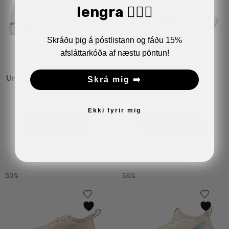
lengra 🏋🏼‍♂️
Skráðu þig á póstlistann og fáðu 15%
afsláttarkóða af næstu pöntun!
Under Armour Drive Fade 2
Mizuno Wave Mujin 11
Skrá mig ➡️
SL Golfskór (W)
Utanvegaskór (W)
26.990
kr.
12.000
kr.
30.990
kr.
15.000
kr.
Ekki fyrir mig
VELDU KOSTI
VELDU KOSTI
50%
56%