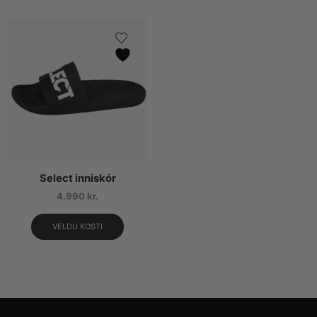
Select inniskór
4.990
kr.
VELDU KOSTI