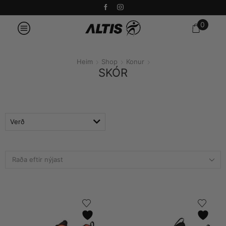
0
Heim
Shop
Konur
SKÓR
Verð