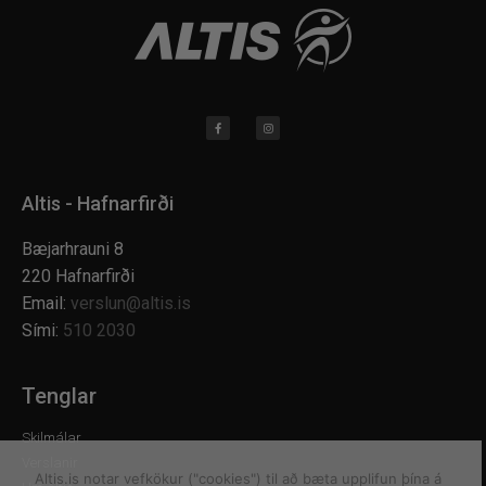
Altis - Hafnarfirði
Bæjarhrauni 8
220 Hafnarfirði
Email:
verslun@altis.is
Sími:
510 2030
Tenglar
Skilmálar
Verslanir
Altis.is notar vefkökur ("cookies") til að bæta upplifun þína á