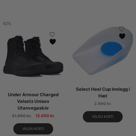
62%
Select Heel Cup Innlegg í
Under Armour Charged
Hæl
Valsetz Unisex
2.990
kr.
Utanvegaskór
31.990
kr.
12.000
kr.
VELDU KOSTI
VELDU KOSTI