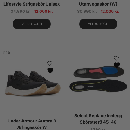
Lifestyle Strigaskór Unisex
Utanvegaskór (W)
34.990
kr.
12.000
kr.
30.990
kr.
12.000
kr.
VELDU KOSTI
VELDU KOSTI
62%
Select Replace Innlegg
Under Armour Aurora 3
Skórstærð 45-46
Æfingaskór W
1.790
kr.