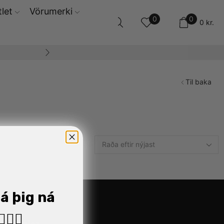
let
Vörumerki
0
0
0
kr.
n hjá okkur
Til baka
já þig ná
🏼‍♂️