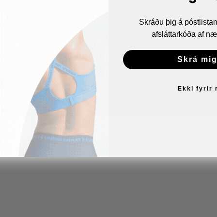
Bæjarhrauni 8
Skráðu þig á póstlist
220 Hafnarfirði
afsláttarkóða af næ
Email:
verslun@altis.is
Sími:
510 2030
Skrá mig
Ekki fyrir