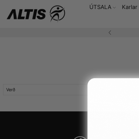
ÚTSALA
Karlar
Frí heimsending yfir 10.000,-
Verð