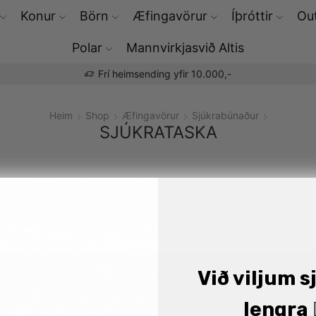
Konur
Börn
Æfingavörur
Íþróttir
Out
Polar
Mannvirkjasvið Altis
Þú færð Polar æfingaúri
Heim
Shop
Æfingavörur
Sjúkrabúnaður
SJÚKRATASKA
Við viljum s
lengra 🏋
Altis - Hafnarfirði