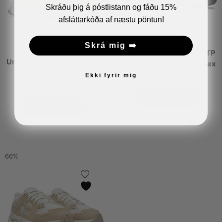
Skráðu þig á póstlistann og fáðu 15%
afsláttarkóða af næstu pöntun!
Skrá mig ➡️
Under Armour Aura RPSTP
Under Armour Edge SUEDE
Lifestyle Strigaskór Unisex
Strigaskór (M)
Ekki fyrir mig
26.990
kr.
14.990
kr.
5.000
kr.
VELDU KOSTI
VELDU KOSTI
66%