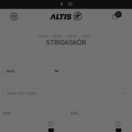
0
Heim
Shop
Karlar
Skór
STRIGASKÓR
Verð
50%
50%