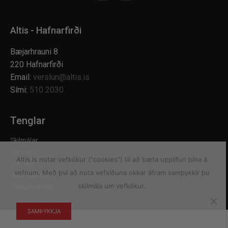
Altis - Hafnarfirði
Bæjarhrauni 8
220 Hafnarfirði
Email:
verslun@altis.is
Sími:
510 2030
Tenglar
Skilmálar
Verslanir
Altis.is notar vefkökur ("cookies") til að bæta upplifun þína á
Um Altis
vefnum. Með því að nota vefsíðuna okkar áfram samþykkir þú
Hafa samband
skilmála um vefkökur.
Opnunartímar
SAMÞYKKJA