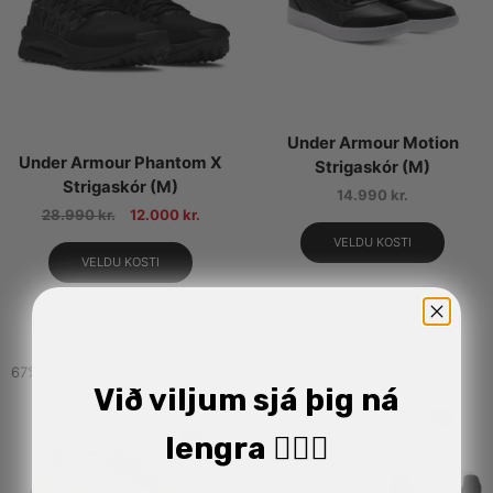
Under Armour Motion
Under Armour Phantom X
Strigaskór (M)
Strigaskór (M)
14.990
kr.
28.990
kr.
12.000
kr.
VELDU KOSTI
VELDU KOSTI
67%
Við viljum sjá þig ná
lengra 🏋🏼‍♂️