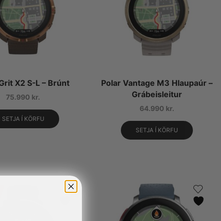
Grit X2 S-L – Brúnt
Polar Vantage M3 Hlaupaúr –
Grábeisleitur
75.990
kr.
64.990
kr.
SETJA Í KÖRFU
SETJA Í KÖRFU