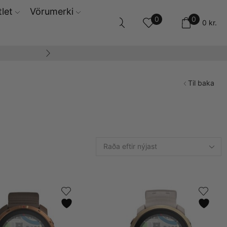
let
Vörumerki
0
0
0
kr.
14 daga skila og ski
Til baka