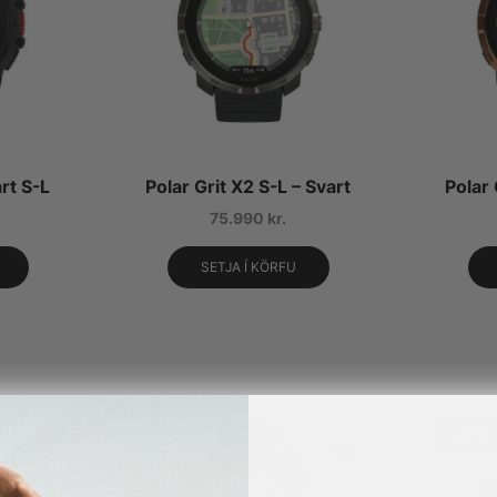
rt S-L
Polar Grit X2 S-L – Svart
Polar 
75.990
kr.
SETJA Í KÖRFU
30%