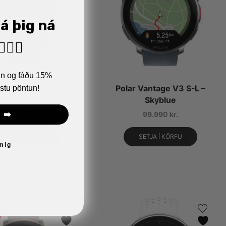
já þig ná
🏼‍♂️
ann og fáðu 15%
stu pöntun!
gnite 3 Titanium S-L
Polar Vantage V3 S-L –
Æfingaúr
Skyblue
 ➡️
990
kr.
44.093
kr.
99.990
kr.
SETJA Í KÖRFU
SETJA Í KÖRFU
 mig