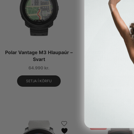
Polar Vantage M3 Hlaupaúr –
Polar Grit X2 Pro S-L 
Svart
og alhliða íþróttaúr
64.990
kr.
119.990
kr.
SETJA Í KÖRFU
SETJA Í KÖRFU
30%