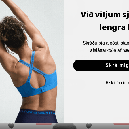
Við viljum s
lengra 🏋
Skráðu þig á póstlist
afsláttarkóða af næ
útivistar-
Polar Grit X2 Pro S-L –
Polar I
 – grátt
Útivistar og Alhliða Íþróttaúr –
Svart
Skrá mig
62.
119.990
kr.
Ekki fyrir
SETJA Í KÖRFU
30%
30%