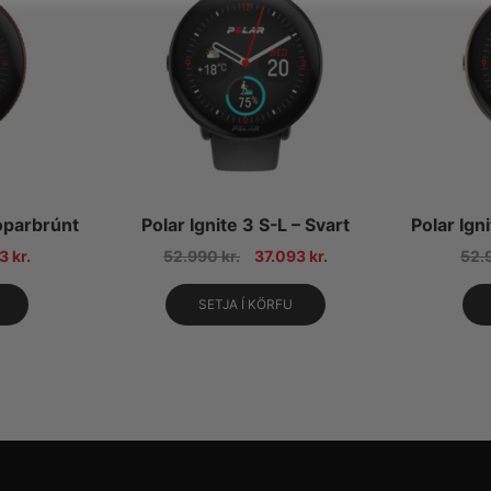
Koparbrúnt
Polar Ignite 3 S-L – Svart
Polar Ign
93
kr.
52.990
kr.
37.093
kr.
52.
SETJA Í KÖRFU