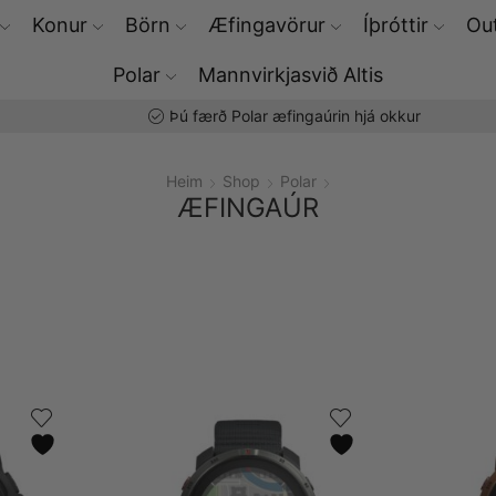
Konur
Börn
Æfingavörur
Íþróttir
Out
Polar
Mannvirkjasvið Altis
Þú færð Polar æfingaúrin hjá okkur
Heim
Shop
Polar
ÆFINGAÚR