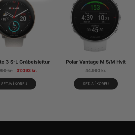
ite 3 S-L Grábeisleitur
Polar Vantage M S/M Hvít
990
kr.
37.093
kr.
44.990
kr.
SETJA Í KÖRFU
SETJA Í KÖRFU