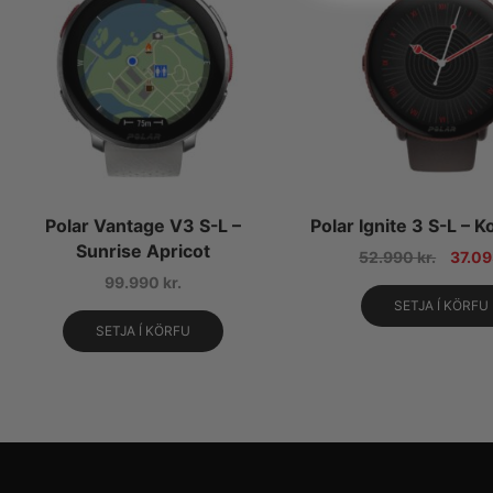
Polar Vantage V3 S-L –
Polar Ignite 3 S-L – 
Sunrise Apricot
52.990
kr.
37.0
99.990
kr.
SETJA Í KÖRFU
SETJA Í KÖRFU