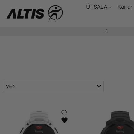
ÚTSALA
Karlar
ding yfir 10.000,-
Verð