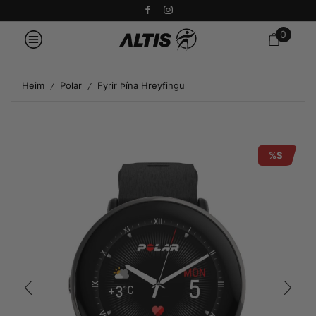
0
Heim
Polar
Fyrir Þína Hreyfingu
/
/
%S