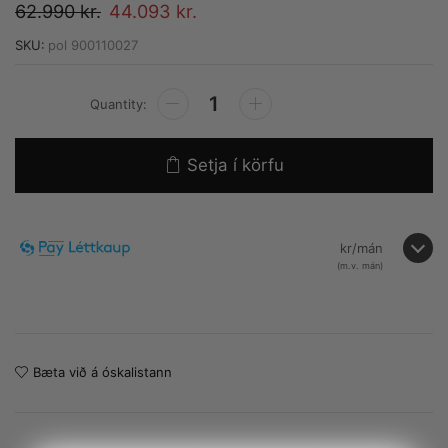
62.990
kr.
44.093
kr.
SKU:
pol 900110027
Alternative:
Setja í körfu
kr/mán
(m.v.
mán)
Bæta við á óskalistann