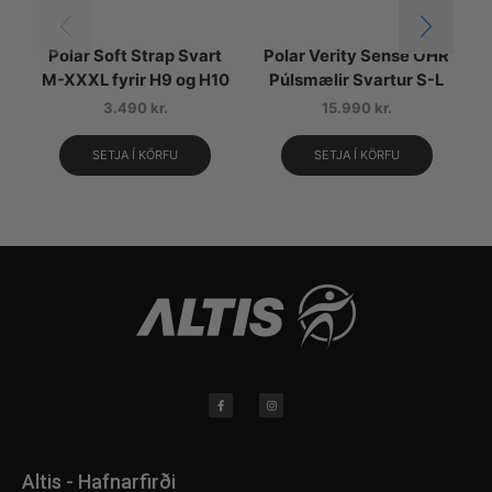
Polar Soft Strap Svart
Polar Verity Sense OHR
M-XXXL fyrir H9 og H10
Púlsmælir Svartur S-L
3.490
kr.
15.990
kr.
SETJA Í KÖRFU
SETJA Í KÖRFU
Altis - Hafnarfirði