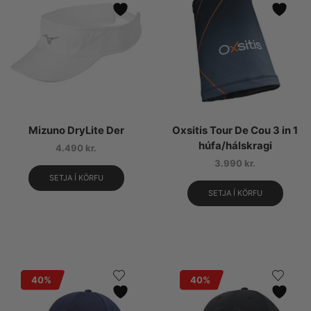
Mizuno DryLite Der
Oxsitis Tour De Cou 3 in 1
húfa/hálskragi
4.490
kr.
3.990
kr.
SETJA Í KÖRFU
SETJA Í KÖRFU
40%
40%