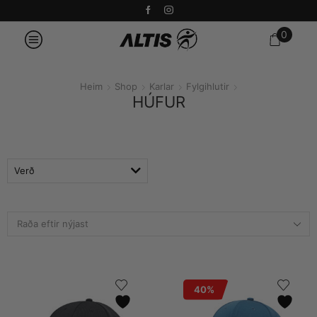
0
Heim
Shop
Karlar
Fylgihlutir
HÚFUR
Verð
40%