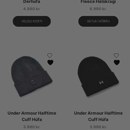
Derhúfa
Fleece Hálskragi
4.990
kr.
6.990
kr.
VELDU KOSTI
SETJA Í KÖRFU
Under Armour Halftime
Under Armour Halftime
Cuff Húfa
Cuff Húfa
3.990
kr.
3.990
kr.