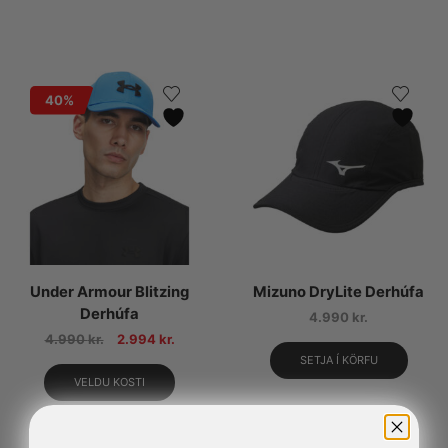
40%
Under Armour Blitzing
Mizuno DryLite Derhúfa
Derhúfa
4.990
kr.
4.990
kr.
2.994
kr.
SETJA Í KÖRFU
VELDU KOSTI