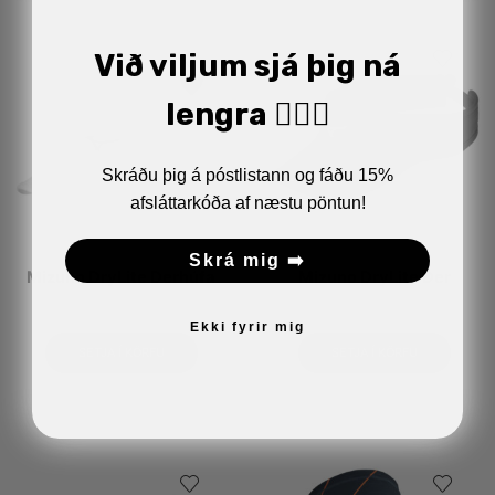
Við viljum sjá þig ná
lengra 🏋🏼‍♂️
Skráðu þig á póstlistann og fáðu 15%
afsláttarkóða af næstu pöntun!
Skrá mig ➡️
Mizuno DryLite Derhúfa
Mizuno DryLite Der
4.990
kr.
4.490
kr.
Ekki fyrir mig
SETJA Í KÖRFU
SETJA Í KÖRFU