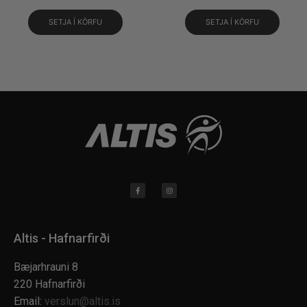
SETJA Í KÖRFU
SETJA Í KÖRFU
Altis - Hafnarfirði
Bæjarhrauni 8
220 Hafnarfirði
Email:
verslun@altis.is