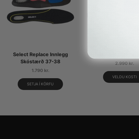
Select Replace Innlegg
Select Heel Cup Innl
Skóstærð 37-38
2.990
kr.
1.790
kr.
VELDU KOSTI
SETJA Í KÖRFU