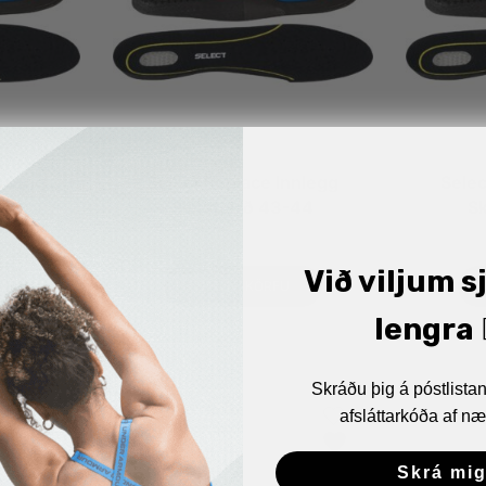
nnlegg
Select Replace Innlegg
Selec
-46
Skóstærð 43-44
S
1.790
kr.
Við viljum s
SETJA Í KÖRFU
lengra 🏋
Skráðu þig á póstlist
afsláttarkóða af næ
Skrá mig