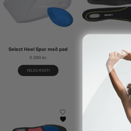
Select Heel Spur með pad
Select Replace I
Skórstærð 45
3.390
kr.
1.790
kr.
VELDU KOSTI
SETJA Í KÖRFU