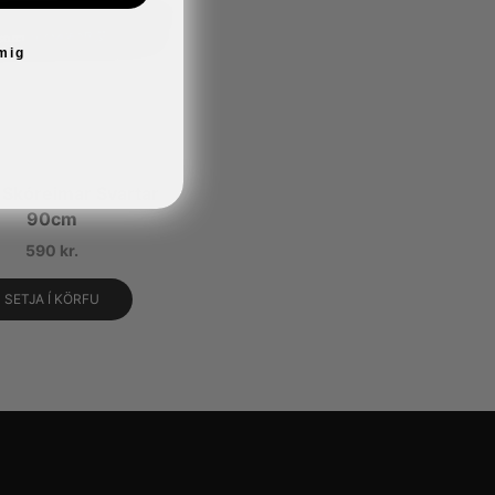
 mig
 Skóreimar Svartar
90cm
590
kr.
SETJA Í KÖRFU