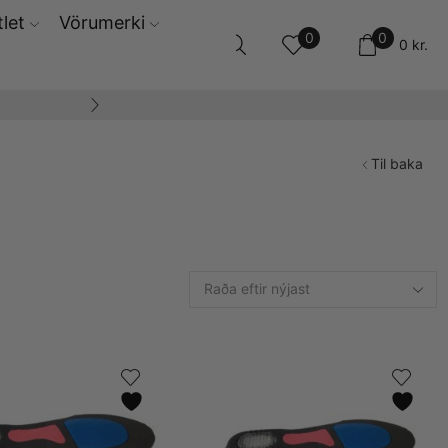
let
Vörumerki
0
0
0
kr.
14 daga skila og ski
Til baka