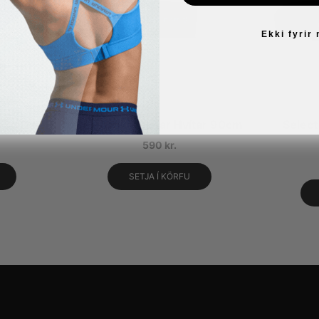
Ekki fyrir
egg í Hæl
Select Skóreimar Hvítar 90cm
Select
590
kr.
SETJA Í KÖRFU