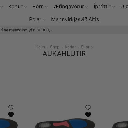
Konur
Börn
Æfingavörur
Íþróttir
Out
Polar
Mannvirkjasvið Altis
Þú færð Polar æfingaúrin hjá okkur
Heim
Shop
Karlar
Skór
AUKAHLUTIR