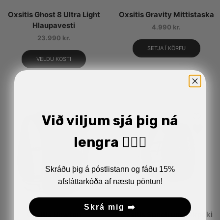
Oxsitis Ghost 8 Ultra Light
Oxsitis Gravity Mittistaska
Hlaupavesti
4.990
kr.
23.990
kr.
SETJA Í KÖRFU
VELDU KOSTI
Við viljum sjá þig ná
lengra 🏋🏼‍♂️
Skráðu þig á póstlistann og fáðu 15%
afsláttarkóða af næstu pöntun!
Skrá mig ➡️
Oxsitis Newton
Oxsitis Spectrum Bakpoki