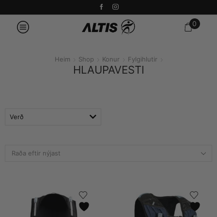
0
Heim
Shop
Konur
Fylgihlutir
HLAUPAVESTI
Verð