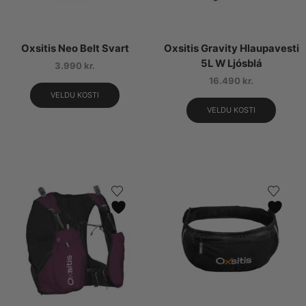
Oxsitis Neo Belt Svart
Oxsitis Gravity Hlaupavesti
5L W Ljósblá
3.990
kr.
16.490
kr.
VELDU KOSTI
VELDU KOSTI