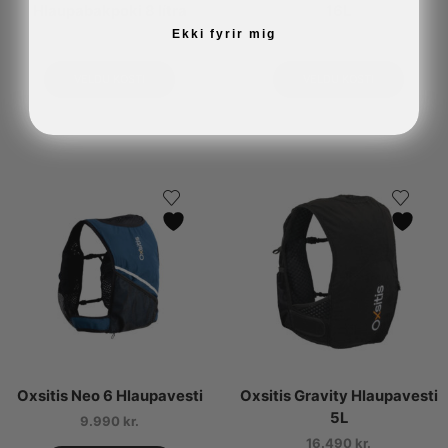
Hlaupabakpoki 8 lítra
16L
Ekki fyrir mig
11.990
kr.
25.990
kr.
VELDU KOSTI
VELDU KOSTI
Oxsitis Neo 6 Hlaupavesti
Oxsitis Gravity Hlaupavesti
5L
9.990
kr.
16.490
kr.