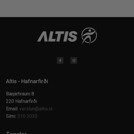
Altis - Hafnarfirði
Bæjarhrauni 8
220 Hafnarfirði
Email:
verslun@altis.is
Sími:
510 2030