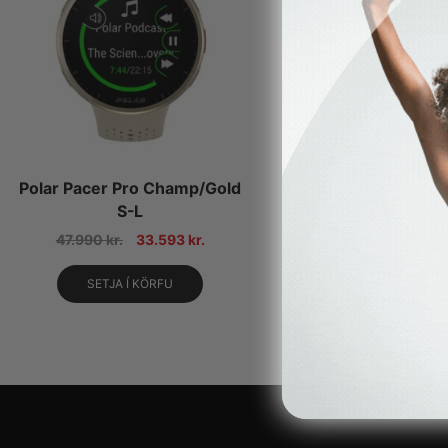
Polar Pacer Pro Champ/Gold
S-L
47.990
kr.
33.593
kr.
SETJA Í KÖRFU