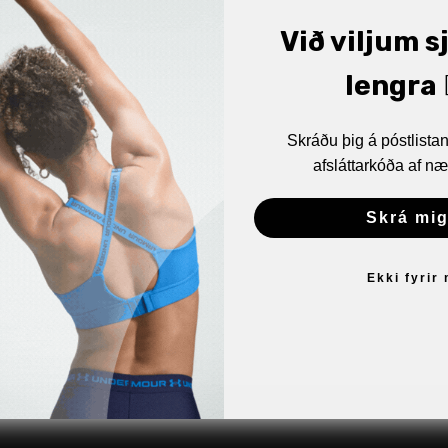
Við viljum s
lengra 🏋
Skráðu þig á póstlist
afsláttarkóða af næ
Skrá mig
Ekki fyrir