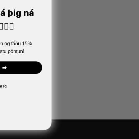
já þig ná
🏼‍♂️
ann og fáðu 15%
stu pöntun!
 ➡️
 mig