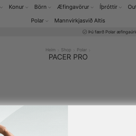
Konur
Börn
Æfingavörur
Íþróttir
Out
Polar
Mannvirkjasvið Altis
Þú færð Polar æfingaúrin hjá okkur
Heim
Shop
Polar
PACER PRO