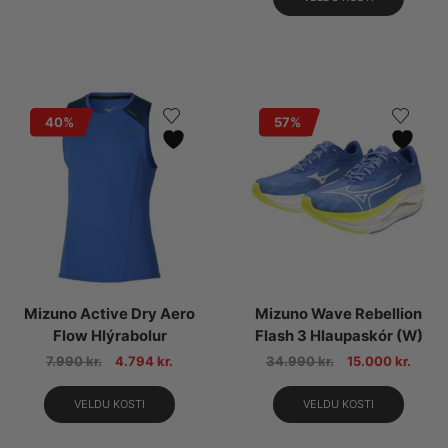
40%
57%
Mizuno Active Dry Aero
Mizuno Wave Rebellion
Flow Hlýrabolur
Flash 3 Hlaupaskór (W)
7.990
kr.
4.794
kr.
34.990
kr.
15.000
kr.
VELDU KOSTI
VELDU KOSTI