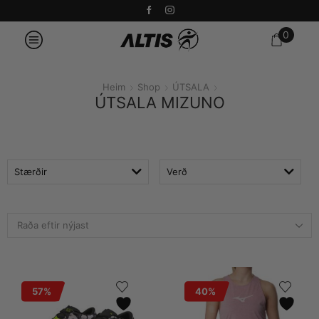
0
Heim
Shop
ÚTSALA
ÚTSALA MIZUNO
Stærðir
Verð
57%
40%