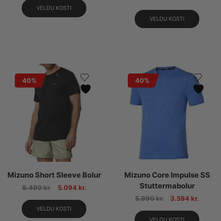
VELDU KOSTI
VELDU KOSTI
40%
40%
Mizuno Short Sleeve Bolur
Mizuno Core Impulse SS
Stuttermabolur
8.490
kr.
5.094
kr.
5.990
kr.
3.594
kr.
VELDU KOSTI
VELDU KOSTI