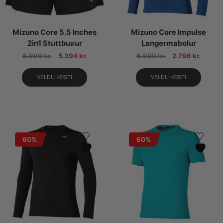
Mizuno Core 5.5 Inches
Mizuno Core Impulse
2in1 Stuttbuxur
Langermabolur
8.990
kr.
5.394
kr.
6.990
kr.
2.796
kr.
VELDU KOSTI
VELDU KOSTI
60%
60%