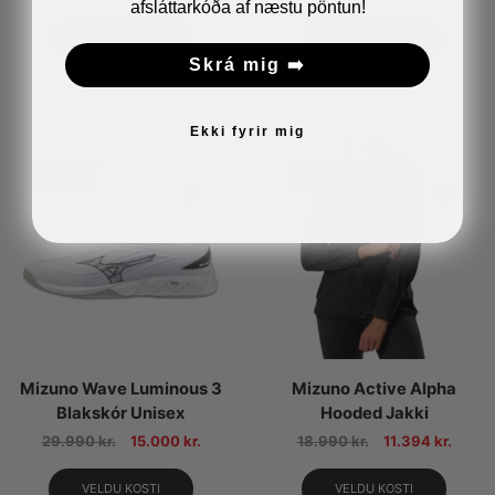
afsláttarkóða af næstu pöntun!
VELDU KOSTI
VELDU KOSTI
Skrá mig ➡️
Ekki fyrir mig
50%
40%
Mizuno Wave Luminous 3
Mizuno Active Alpha
Blakskór Unisex
Hooded Jakki
29.990
kr.
15.000
kr.
18.990
kr.
11.394
kr.
VELDU KOSTI
VELDU KOSTI