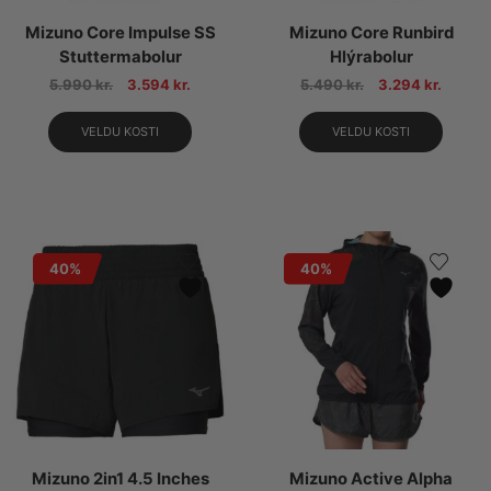
Mizuno Core Impulse SS
Mizuno Core Runbird
Stuttermabolur
Hlýrabolur
5.990
kr.
3.594
kr.
5.490
kr.
3.294
kr.
VELDU KOSTI
VELDU KOSTI
40%
40%
Mizuno 2in1 4.5 Inches
Mizuno Active Alpha