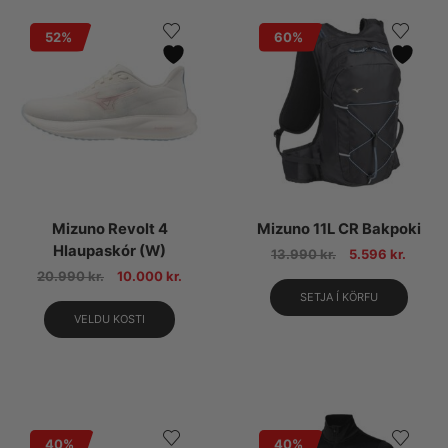
52%
60%
Mizuno Revolt 4
Mizuno 11L CR Bakpoki
Hlaupaskór (W)
13.990
kr.
5.596
kr.
20.990
kr.
10.000
kr.
SETJA Í KÖRFU
VELDU KOSTI
40%
40%