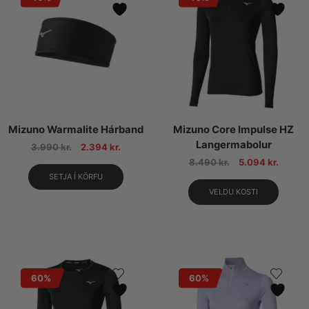
Mizuno Warmalite Hárband
Mizuno Core Impulse HZ
Langermabolur
3.990
kr.
2.394
kr.
8.490
kr.
5.094
kr.
SETJA Í KÖRFU
VELDU KOSTI
60%
60%