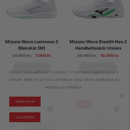
Mizuno Wave Luminous 3
Mizuno Wave Stealth Neo 2
Blakskór (M)
Handboltaskór Unisex
24.990
kr.
7.000
kr.
29.990
kr.
10.000
kr.
VELDU KOSTI
VELDU KOSTI
Altis.is notar vefkökur ("cookies") til að bæta upplifun þína á
vefnum. Með því að nota vefsíðuna okkar áfram samþykkir þú
skilmála um vefkökur.
SAMÞYKKJA
67%
66%
LESA MEIRA