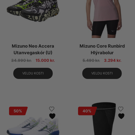
Mizuno Neo Accera
Mizuno Core Runbird
Utanvegaskór (U)
Hlýrabolur
34.990
kr.
15.000
kr.
5.490
kr.
3.294
kr.
VELDU KOSTI
VELDU KOSTI
50%
40%