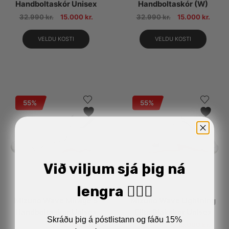
Handboltaskór Unisex
Handboltaskór (W)
32.990
kr.
15.000
kr.
32.990
kr.
15.000
kr.
VELDU KOSTI
VELDU KOSTI
55%
55%
Við viljum sjá þig ná
lengra 🏋🏼‍♂️
Mizuno Wave Mirage 5
Mizuno Wave Lightning
Handboltaskór Unisex
Elite Blakskór Unisex
Skráðu þig á póstlistann og fáðu 15%
32.990
kr.
15.000
kr.
32.990
kr.
15.000
kr.