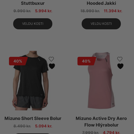
Stuttbuxur
Hooded Jakki
9.990
kr.
5.994
kr.
18.990
kr.
11.394
kr.
VELDU KOSTI
VELDU KOSTI
40%
40%
Mizuno Short Sleeve Bolur
Mizuno Active Dry Aero
Flow Hlýrabolur
8.490
kr.
5.094
kr.
7.990
kr.
4.794
kr.