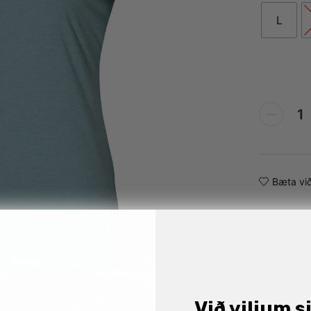
L
Alternative:
Bæta við
Við viljum s