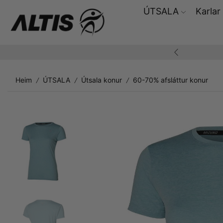
ÚTSALA
Karlar
 skiptiréttur
Skilmálar
Heim
ÚTSALA
Útsala konur
60-70% afsláttur konur
/
/
/