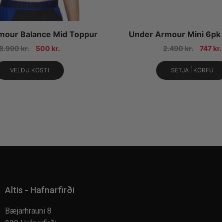
mour Balance Mid Toppur
Under Armour Mini 6pk
8.990
kr.
500
kr.
2.490
kr.
747
kr.
VELDU KOSTI
SETJA Í KÖRFU
Altis - Hafnarfirði
Bæjarhrauni 8