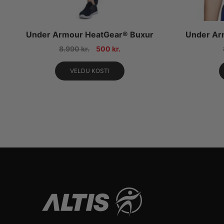
Under Armour HeatGear® Buxur
Under Ar
8.990
kr.
500
kr.
VELDU KOSTI