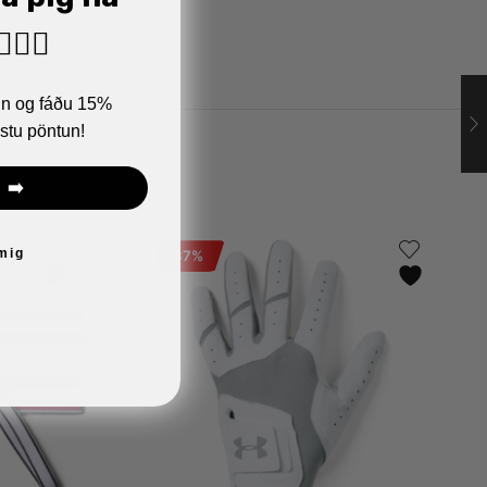
🏼‍♂️
ann og fáðu 15%
stu pöntun!
 ➡️
 mig
87%