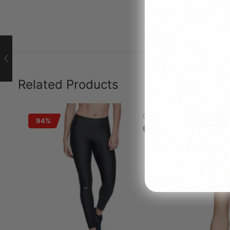
Related Products
94%
94%