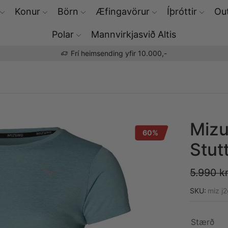
Konur
Börn
Æfingavörur
Íþróttir
Out
Polar
Mannvirkjasvið Altis
Frí heimsending yfir 10.000,-
Mizu
60%
Stut
5.990
kr
SKU:
miz j
Stærð