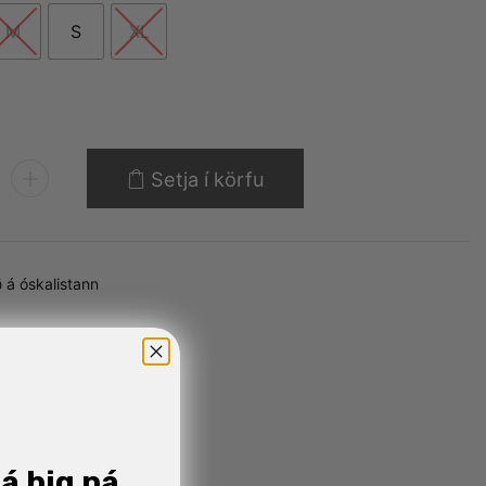
M
S
XL
Setja í körfu
 á óskalistann
já þig ná