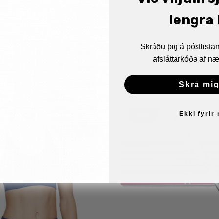
lengra 🏋
Skráðu þig á póstlist
afsláttarkóða af næ
Skrá mig
Ekki fyrir
70%