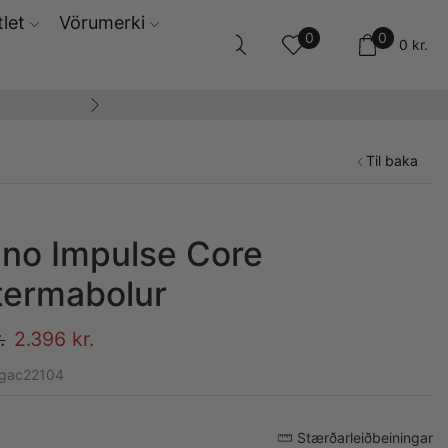
let
Vörumerki
0
0
0
kr.
Til baka
no Impulse Core
termabolur
.
2.396
kr.
2gac22104
Stærðarleiðbeiningar