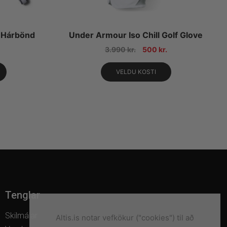
 Hárbönd
Under Armour Iso Chill Golf Glove
3.990
kr.
500
kr.
VELDU KOSTI
Tenglar
Skilmálar
Altis.is notar vefkökur ("cookies") til að