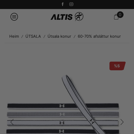
0
Heim
ÚTSALA
Útsala konur
60-70% afsláttur konur
/
/
/
%S