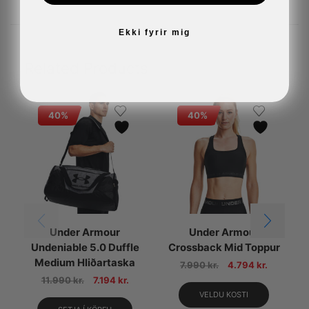
Ekki fyrir mig
Related Products
40%
40%
Under Armour
Under Armour
Undeniable 5.0 Duffle
Crossback Mid Toppur
Medium Hliðartaska
7.990
kr.
4.794
kr.
11.990
kr.
7.194
kr.
VELDU KOSTI