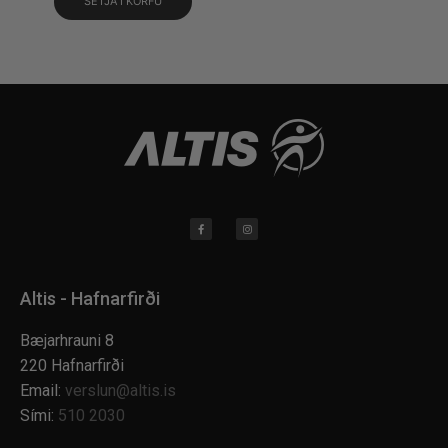
SETJA Í KÖRFU
Altis - Hafnarfirði
Bæjarhrauni 8
220 Hafnarfirði
Email:
verslun@altis.is
Sími:
510 2030