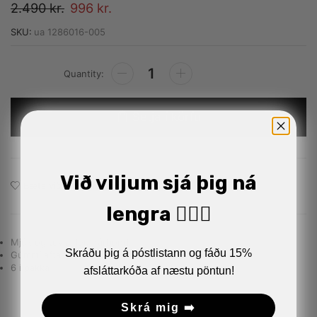
2.490
kr.
996
kr.
SKU:
ua 1286016-005
Alternative:
Setja í körfu
Við viljum sjá þig ná
Bæta við á óskalistann
lengra 🏋🏼‍♂️
Mjúk og teyjanleg hárbönd.
Skráðu þig á póstlistann og fáðu 15%
Gúmmí aftan á sem heldur hárbandinu á sínum stað
6 í pakka
afsláttarkóða af næstu pöntun!
Skrá mig ➡️