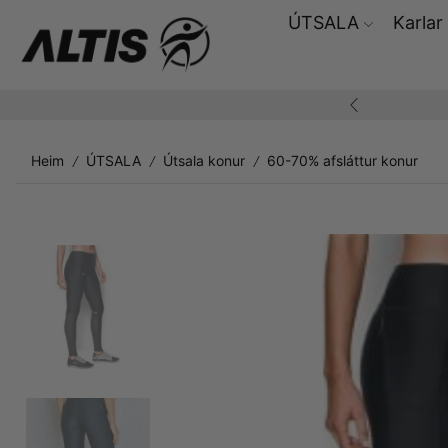
ÚTSALA
Karlar
ding yfir 10.000,-
Heim
ÚTSALA
Útsala konur
60-70% afsláttur konur
/
/
/