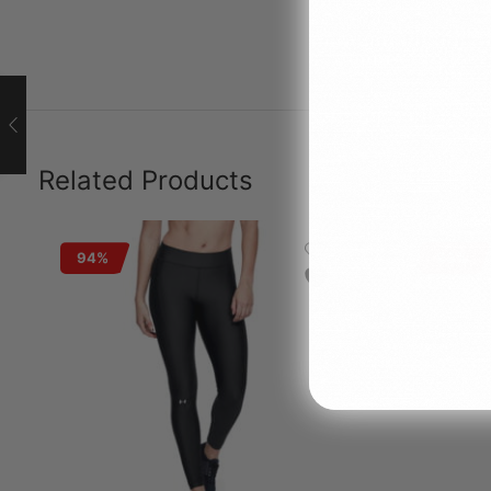
Related Products
94%
93%