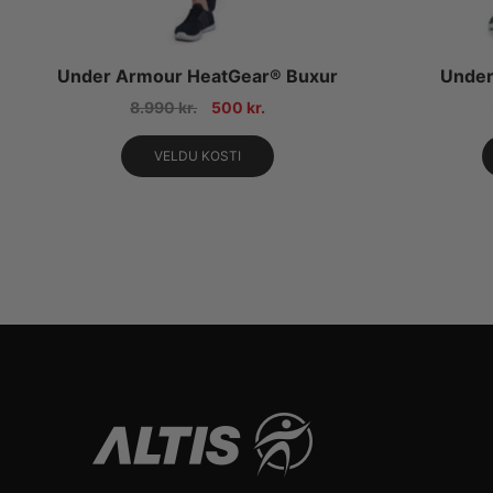
Under Armour HeatGear® Buxur
Under
8.990
kr.
500
kr.
VELDU KOSTI