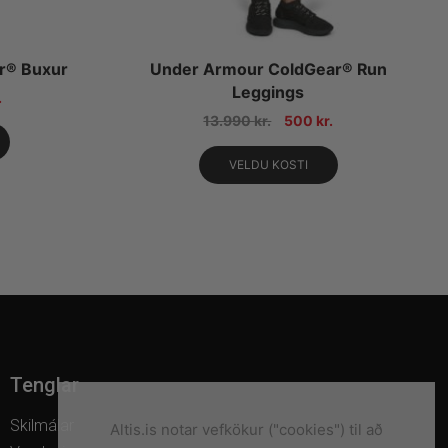
r® Buxur
Under Armour ColdGear® Run
Leggings
.
13.990
kr.
500
kr.
VELDU KOSTI
Tenglar
Skilmálar
Altis.is notar vefkökur ("cookies") til að