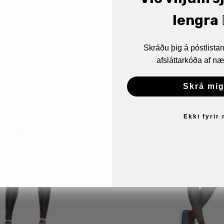
lengra 🏋
Skráðu þig á póstlist
afsláttarkóða af næ
Skrá mig
Ekki fyrir
94%