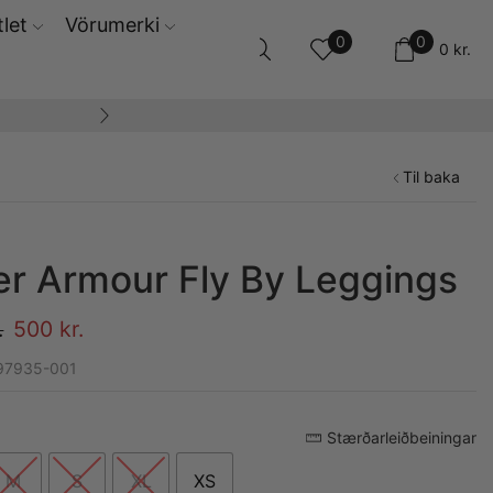
let
Vörumerki
0
0
0
kr.
14 daga skila og ski
Til baka
r Armour Fly By Leggings
.
500
kr.
97935-001
Stærðarleiðbeiningar
M
S
XL
XS