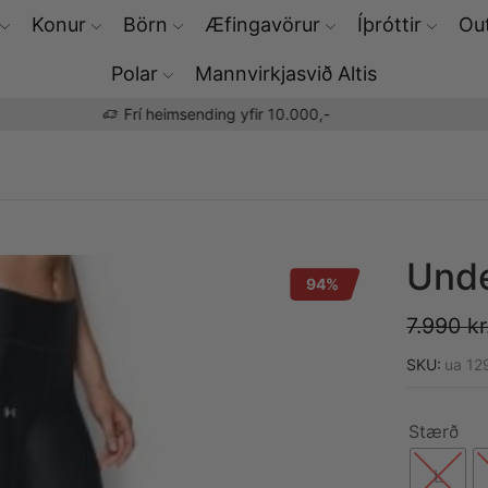
Konur
Börn
Æfingavörur
Íþróttir
Out
Polar
Mannvirkjasvið Altis
Þú færð Polar æfingaúrin hjá okkur
Unde
94%
7.990
kr
SKU:
ua 12
Stærð
L