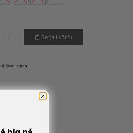
Setja í körfu
 á óskalistann
já þig ná