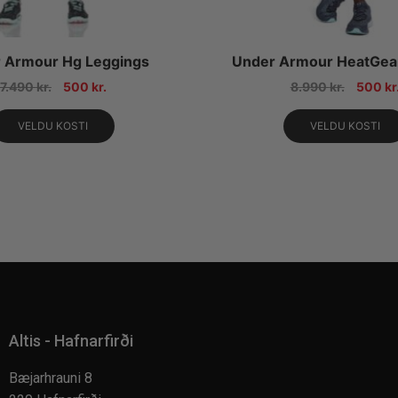
 Armour Hg Leggings
Under Armour HeatGea
7.490
kr.
500
kr.
8.990
kr.
500
kr
VELDU KOSTI
VELDU KOSTI
Altis - Hafnarfirði
Bæjarhrauni 8