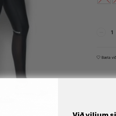
Alternative:
Bæta við
Við viljum s