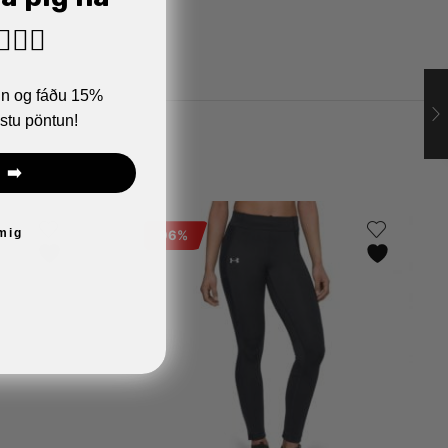
🏼‍♂️
ann og fáðu 15%
stu pöntun!
 ➡️
 mig
96%