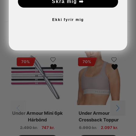
Skrá mig ➡️
Ekki fyrir mig
Related Products
70%
70%
Under Armour Mini 6pk
Under Armour Mid
Hárbönd
Crossback Toppur
2.490
kr.
747
kr.
6.990
kr.
2.097
kr.