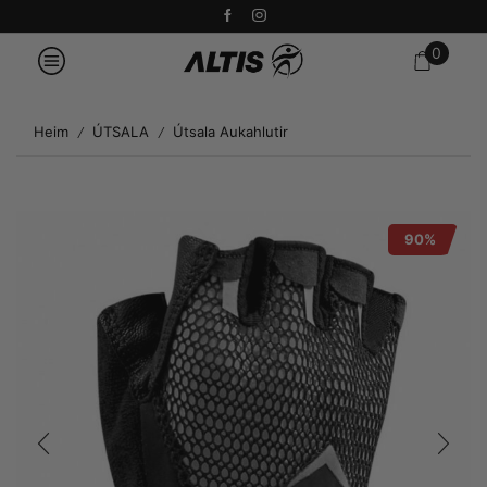
0
Heim
ÚTSALA
Útsala Aukahlutir
/
/
90%