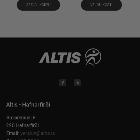
SETJA Í KÖRFU
VELDU KOSTI
Altis - Hafnarfirði
Bæjarhrauni 8
220 Hafnarfirði
Email:
verslun@altis.is