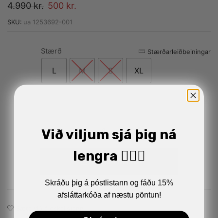
4.990
kr.
500
kr.
SKU:
ua 1253692-001
Stærð
Alternative:
Stærðarleiðbeiningar
L
M
S
XL
Við viljum sjá þig ná
lengra 🏋🏼‍♂️
Setja í körfu
Skráðu þig á póstlistann og fáðu 15%
afsláttarkóða af næstu pöntun!
Bæta við á óskalistann