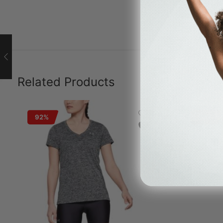
Related Products
92%
96%