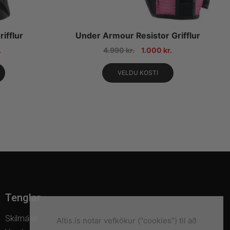
ifflur
Under Armour Resistor Grifflur
.
4.990
kr.
1.000
kr.
VELDU KOSTI
Tenglar
Skilmálar
Altis.is notar vefkökur ("cookies") til að