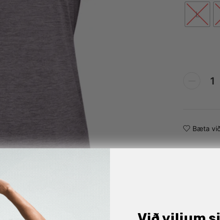
L
Alternative:
Bæta við
Við viljum s