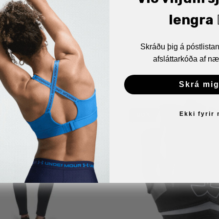
lengra 🏋
Skráðu þig á póstlist
afsláttarkóða af næ
Skrá mig
Ekki fyrir
90%