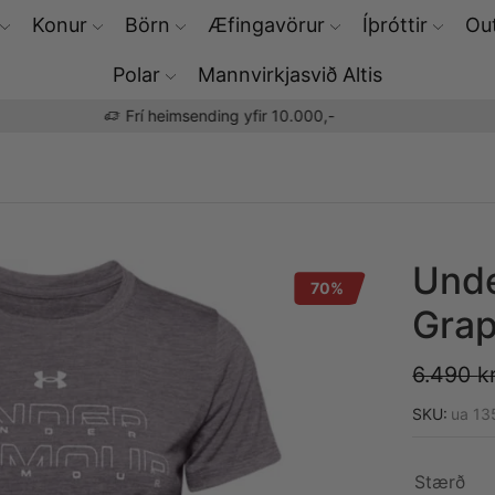
Konur
Börn
Æfingavörur
Íþróttir
Out
Polar
Mannvirkjasvið Altis
Þú færð Polar æfingaúrin hjá okkur
Unde
70%
Grap
6.490
kr
SKU:
ua 1
Stærð