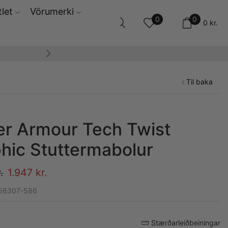
let
Vörumerki
0
0
0
kr.
14 daga skila og ski
Til baka
r Armour Tech Twist
hic Stuttermabolur
.
1.947
kr.
356307-586
Stærðarleiðbeiningar