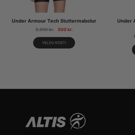
Under Armour Tech Stuttermabolur
Under 
5.990
kr.
500
kr.
VELDU KOSTI