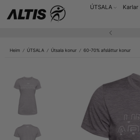
ÚTSALA
Karlar
ding yfir 10.000,-
Heim
ÚTSALA
Útsala konur
60-70% afsláttur konur
/
/
/