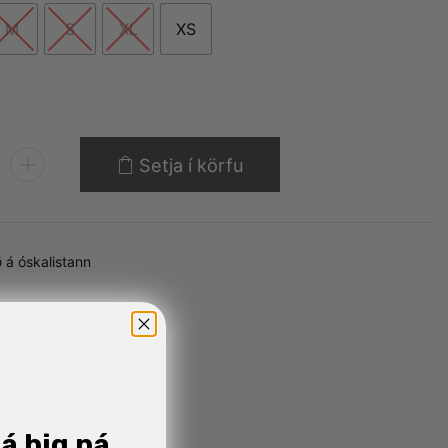
M
S
XL
XS
Setja í körfu
 á óskalistann
já þig ná