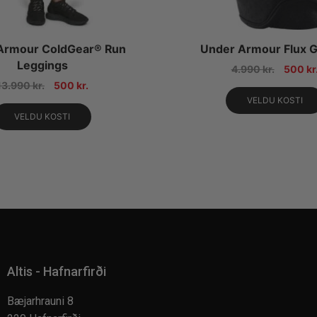
Armour ColdGear® Run
Under Armour Flux Gr
Leggings
4.990
kr.
500
kr
13.990
kr.
500
kr.
VELDU KOSTI
VELDU KOSTI
Altis - Hafnarfirði
Bæjarhrauni 8