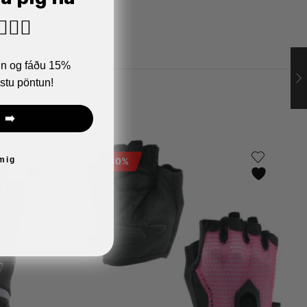
🏼‍♂️
ann og fáðu 15%
stu pöntun!
 ➡️
 mig
80%