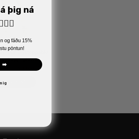
já þig ná
🏼‍♂️
ann og fáðu 15%
stu pöntun!
Armour Unstoppable
ce Joggingbuxur
 ➡️
.990
kr.
5.397
kr.
VELDU KOSTI
 mig