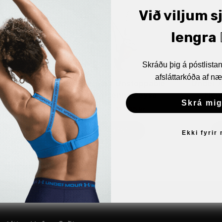
Við viljum s
lengra 🏋
Skráðu þig á póstlist
afsláttarkóða af næ
oppable
Under Armour Unstoppable
Under 
eysa
Fleece Heilrennd Peysa
Flee
Skrá mig
5
kr.
23.990
kr.
11.995
kr.
17
VELDU KOSTI
Ekki fyrir