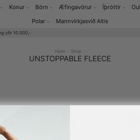
Konur
Börn
Æfingavörur
Íþróttir
Out
Polar
Mannvirkjasvið Altis
Þú færð Polar æfingaúrin hjá okkur
Heim
Shop
UNSTOPPABLE FLEECE
50%
70%