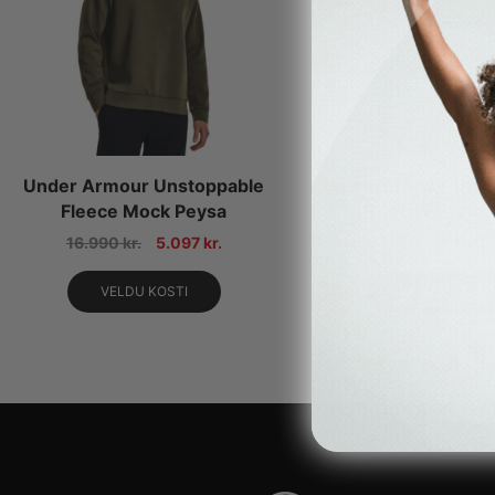
Under Armour Unstoppable
Under Armour Unst
Fleece Mock Peysa
Fleece Hettup
16.990
kr.
5.097
kr.
18.990
kr.
9.49
VELDU KOSTI
VELDU KOSTI