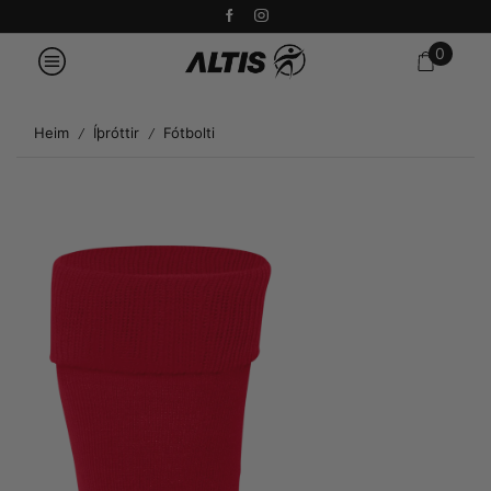
0
Heim
Íþróttir
Fótbolti
/
/