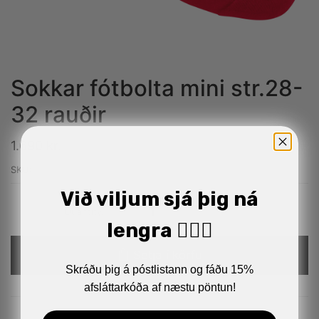
Sokkar fótbolta mini str.28-
32 rauðir
1.690
kr.
SKU:
sel 6553200333
Við viljum sjá þig ná
Alternative:
lengra 🏋🏼‍♂️
Setja í körfu
Skráðu þig á póstlistann og fáðu 15%
afsláttarkóða af næstu pöntun!