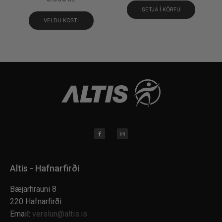
SETJA Í KÖRFU
VELDU KOSTI
Altis - Hafnarfirði
Bæjarhrauni 8
220 Hafnarfirði
Email:
verslun@altis.is