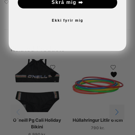
Bæta við á óskalistann
Skrá mig ➡️
Ekki fyrir mig
Related Products
O´neill Pg Cali Holiday
Húllahringur Litlir 61cm
Bikini
790
kr.
6.990
kr.