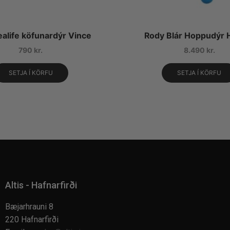
alife köfunardýr Vince
Rody Blár Hoppudýr 
790
kr.
8.490
kr.
SETJA Í KÖRFU
SETJA Í KÖRFU
Altis - Hafnarfirði
Bæjarhrauni 8
220 Hafnarfirði