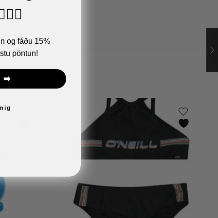
🏼‍♂️
ann og fáðu 15%
stu pöntun!
 ➡️
 mig