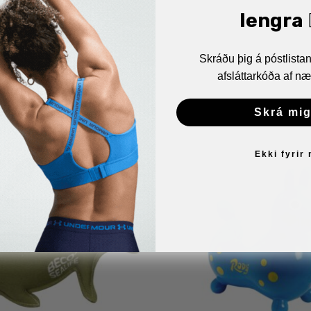
lengra 🏋
Skráðu þig á póstlist
afsláttarkóða af næ
Skrá mig
Ekki fyrir