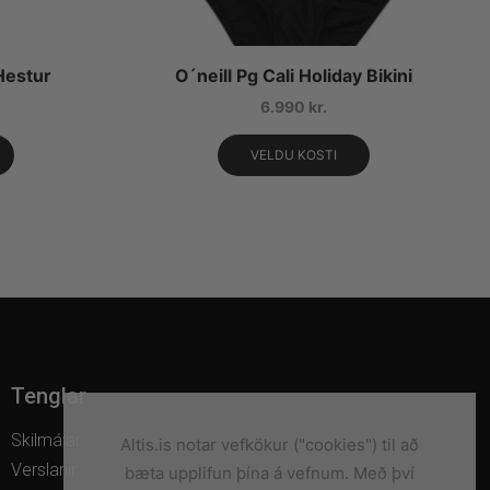
Hestur
O´neill Pg Cali Holiday Bikini
6.990
kr.
VELDU KOSTI
Tenglar
Skilmálar
Altis.is notar vefkökur ("cookies") til að
Verslanir
bæta upplifun þína á vefnum. Með því