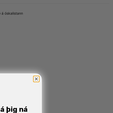
 á óskalistann
já þig ná