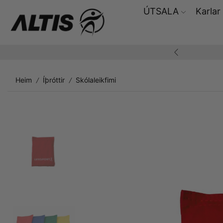
ÚTSALA
Karlar
ding yfir 10.000,-
Heim
Íþróttir
Skólaleikfimi
/
/