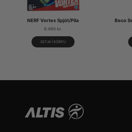
NERF Vortex Spjót/Píla
Beco Se
8.490
kr.
SETJA Í KÖRFU