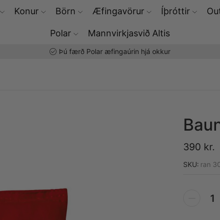
Konur
Börn
Æfingavörur
Íþróttir
Out
Polar
Mannvirkjasvið Altis
Þú færð Polar æfingaúrin hjá okkur
Baun
390
kr.
SKU:
ran 3
Alternative: