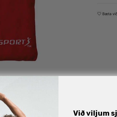
Bæta við
Við viljum s