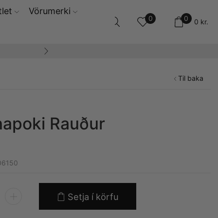
let
Vörumerki
0
0
0
kr.
14 daga skila og ski
Til baka
apoki Rauður
06150
Setja í körfu