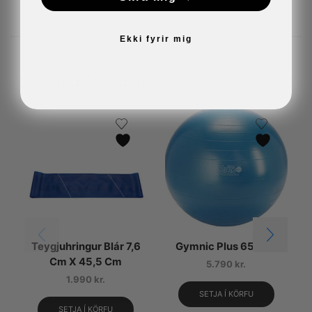
Ekki fyrir mig
Related Products
Teygjuhringur Blár 7,6
Gymnic Plus 65 Blár
Cm X 45,5 Cm
5.790
kr.
1.990
kr.
SETJA Í KÖRFU
SETJA Í KÖRFU