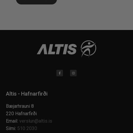
Altis - Hafnarfirði
Bæjarhrauni 8
220 Hafnarfirði
Email:
verslun@altis.is
Sími:
510 2030