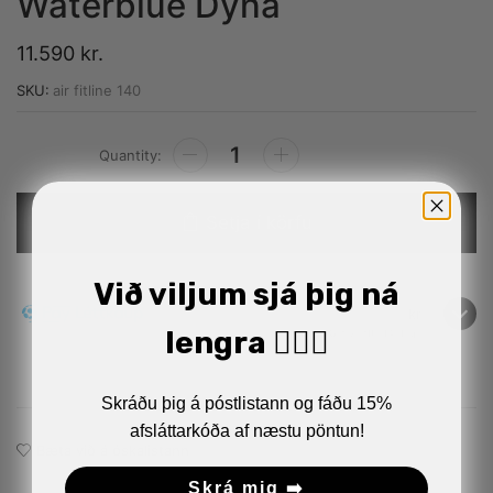
Waterblue Dýna
11.590
kr.
SKU:
air fitline 140
Alternative:
Setja í körfu
Við viljum sjá þig ná
kr
lengra 🏋🏼‍♂️
Greiða eftir 14 daga
Skráðu þig á póstlistann og fáðu 15%
afsláttarkóða af næstu pöntun!
Bæta við á óskalistann
Skrá mig ➡️