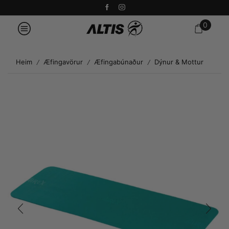
0
Heim
Æfingavörur
Æfingabúnaður
Dýnur & Mottur
/
/
/