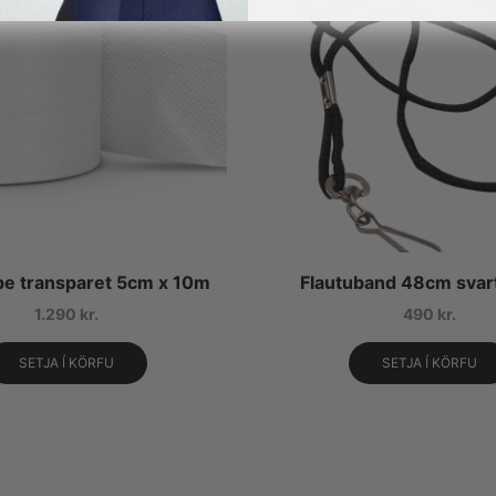
ape transparet 5cm x 10m
Flautuband 48cm svart
1.290
kr.
490
kr.
SETJA Í KÖRFU
SETJA Í KÖRFU