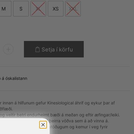
M
S
XL
XS
XXL
Setja í körfu
 á óskalistann
 innan á hlífunum gefur Kinesiological áhrif og eykur þar af
ðflæði.
og veitir betri endurheimt bæði á meðan og eftir æfingar/leiki.
 er sett upp með tilliti til þeirra vöðva sem á að vinna á.
nefnið heldur vöðvunum stöðugum og kemur í veg fyrir
mmdir í vöðvavef