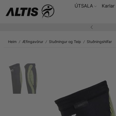
ÚTSALA
Karlar
ding yfir 10.000,-
Heim
Æfingavörur
Stuðningur og Teip
Stuðningshlífar
/
/
/