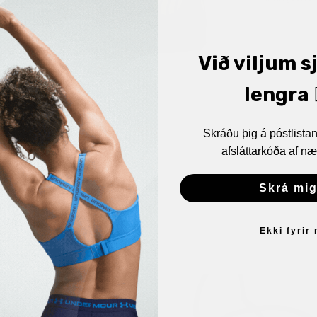
Við viljum s
lengra 🏋
Skráðu þig á póstlist
afsláttarkóða af næ
Skrá mig
Ekki fyrir