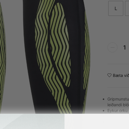
L
Alternative:
Bæta við
Gripmunstur
leiðandi bló
Eykur orku 
Gripmunstrið
Compressio
titringsske