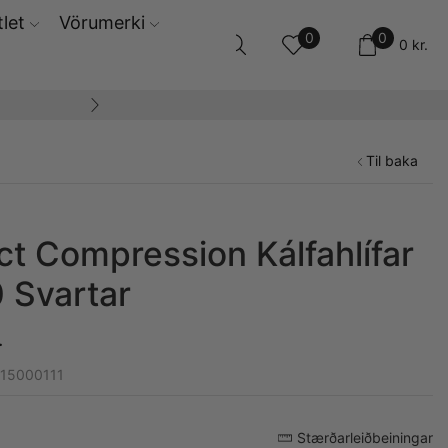
let
Vörumerki
0
0
0
kr.
14 daga skila og ski
Til baka
ct Compression Kálfahlífar
 Svartar
.
615000111
Stærðarleiðbeiningar