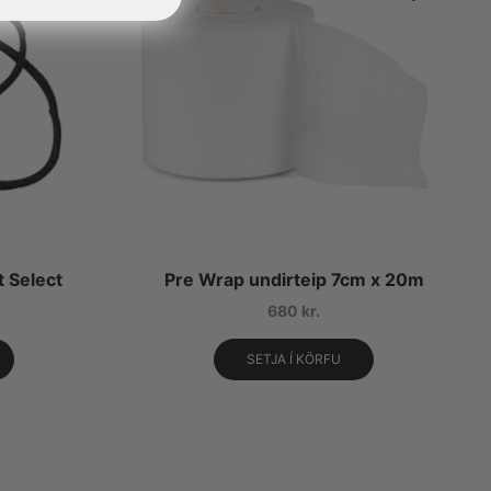
 Select
Pre Wrap undirteip 7cm x 20m
680
kr.
SETJA Í KÖRFU