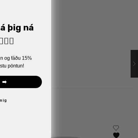
já þig ná
🏼‍♂️
ann og fáðu 15%
stu pöntun!
 ➡️
 mig