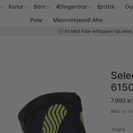
Konur
Börn
Æfingavörur
Íþróttir
Out
Polar
Mannvirkjasvið Altis
Þú færð Polar æfingaúrin hjá okkur
Sele
6150
7.990
kr
SKU:
sel 5
Stærð