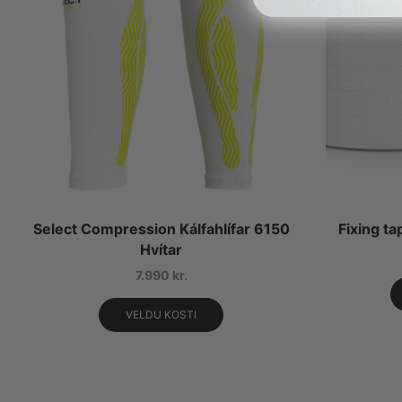
Select Compression Kálfahlífar 6150
Fixing t
Hvítar
7.990
kr.
VELDU KOSTI