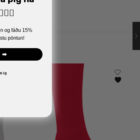
🏼‍♂️
ann og fáðu 15%
stu pöntun!
 ➡️
 mig