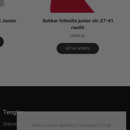
t Junior
Sokkar fótbolta junior str.37-41
rauðir
1.690
kr.
SETJA Í KÖRFU
Tenglar
Skilmálar
Altis.is notar vefkökur ("cookies") til að