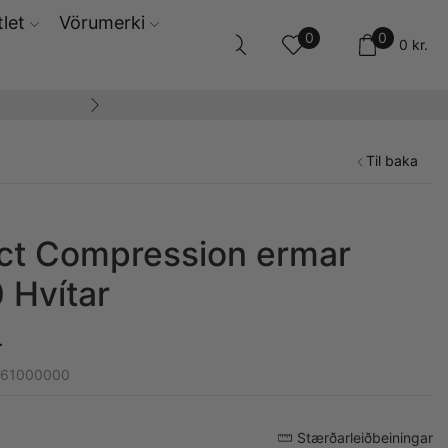
let
Vörumerki
0
0
0
kr.
14 daga skila og ski
Til baka
ct Compression ermar
 Hvítar
.
661000000
Stærðarleiðbeiningar