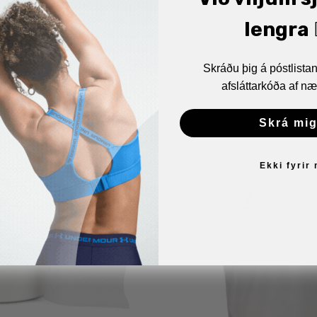
lengra 🏋
Skráðu þig á póstlist
afsláttarkóða af næ
Skrá mig
Ekki fyrir