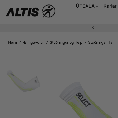
ÚTSALA
Karlar
ding yfir 10.000,-
Heim
Æfingavörur
Stuðningur og Teip
Stuðningshlífar
/
/
/