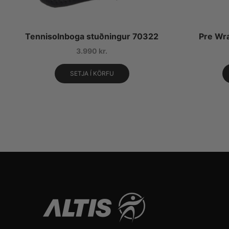
Tennisolnboga stuðningur 70322
Pre Wr
3.990
kr.
SETJA Í KÖRFU