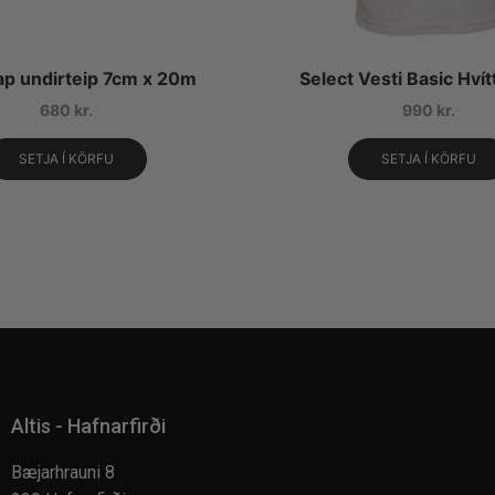
ap undirteip 7cm x 20m
Select Vesti Basic Hvít
680
kr.
990
kr.
SETJA Í KÖRFU
SETJA Í KÖRFU
Altis - Hafnarfirði
Bæjarhrauni 8