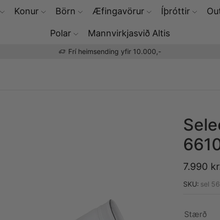
Konur
Börn
Æfingavörur
Íþróttir
Out
Polar
Mannvirkjasvið Altis
Þú færð Polar æfingaúrin hjá okkur
Sele
6610
7.990
kr
SKU:
sel 5
Stærð