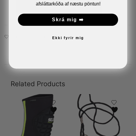
afsláttarkóða af næstu pöntun!
Setja í körfu
Skrá mig ➡️
Bæta við á óskalistann
Ekki fyrir mig
Related Products