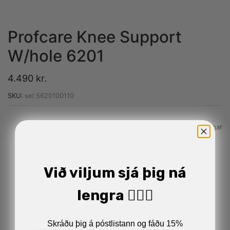
Profcare Knee Support
W/hole 6201
4.490
kr.
SKU:
sel 5620100110
Stærð
Alternative:
Stærðarleiðbeiningar
L
M
S
XL
XS
XXL
Við viljum sjá þig ná
lengra 🏋🏼‍♂️
Skráðu þig á póstlistann og fáðu 15%