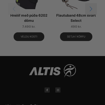
Hnélíf með púða 6202
Flautuband 48cm svart
dömu
Select
7.490
kr.
490
kr.
VELDU KOSTI
SETJA Í KÖRFU