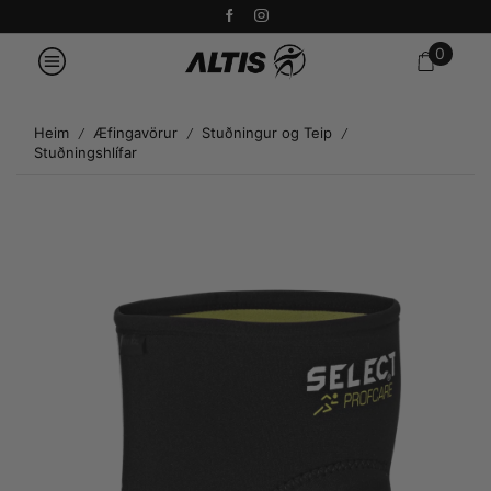
0
Heim
Æfingavörur
Stuðningur og Teip
/
/
/
Stuðningshlífar