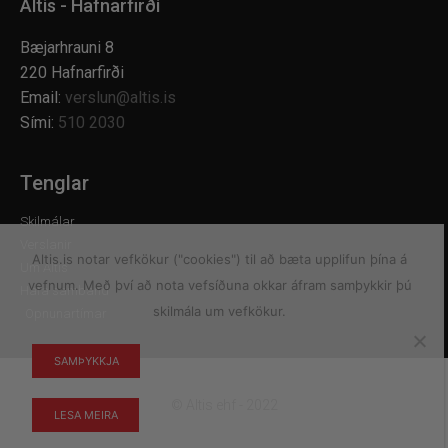
Altis - Hafnarfirði
Bæjarhrauni 8
220 Hafnarfirði
Email:
verslun@altis.is
Sími:
510 2030
Tenglar
Skilmálar
Verslanir
Altis.is notar vefkökur ("cookies") til að bæta upplifun þína á
Um Altis
vefnum. Með því að nota vefsíðuna okkar áfram samþykkir þú
Hafa samband
skilmála um vefkökur.
Opnunartímar
SAMÞYKKJA
© Altis ehf - 2022
LESA MEIRA