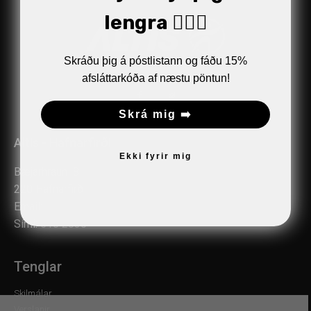
lengra 🏋🏼‍♂️
Skráðu þig á póstlistann og fáðu 15%
afsláttarkóða af næstu pöntun!
Skrá mig ➡️
Altis - Hafnarfirði
Ekki fyrir mig
Bæjarhrauni 8
220 Hafnarfirði
Email:
verslun@altis.is
Sími:
510 2030
Tenglar
Skilmálar
Verslanir