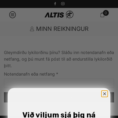
0
MINN REIKNINGUR
Gleymdirðu lykilorðinu þínu? Sláðu inn notendanafn eða
netfang, og þú munt fá póst til að endurstilla lykilorðið
þitt.
Notendanafn eða netfang
*
ENDURSETJA LYKILORÐ
Alternative:
Við viljum sjá þig ná