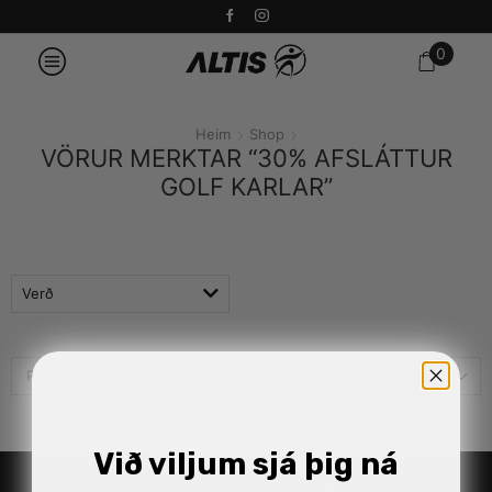
0
Heim
Shop
VÖRUR MERKTAR “30% AFSLÁTTUR
GOLF KARLAR”
Verð
Við viljum sjá þig ná