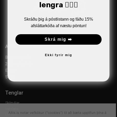
lengra 🏋🏼‍♂️
Skráðu þig á póstlistann og fáðu 15%
afsláttarkóða af næstu pöntun!
Skrá mig ➡️
Altis - Hafnarfirði
Ekki fyrir mig
Bæjarhrauni 8
220 Hafnarfirði
Email:
verslun@altis.is
Sími:
510 2030
Tenglar
Skilmálar
Verslanir
Altis.is notar vefkökur ("cookies") til að bæta upplifun þína á
Um Altis