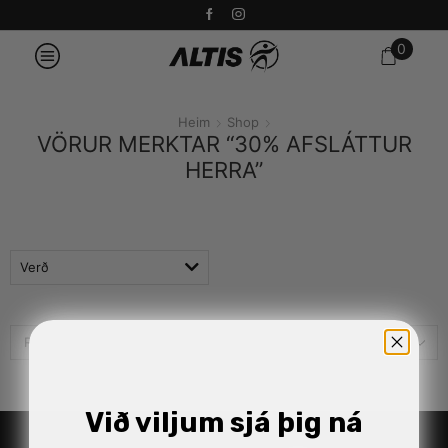
0
Heim
Shop
VÖRUR MERKTAR “30% AFSLÁTTUR
HERRA”
Verð
Við viljum sjá þig ná