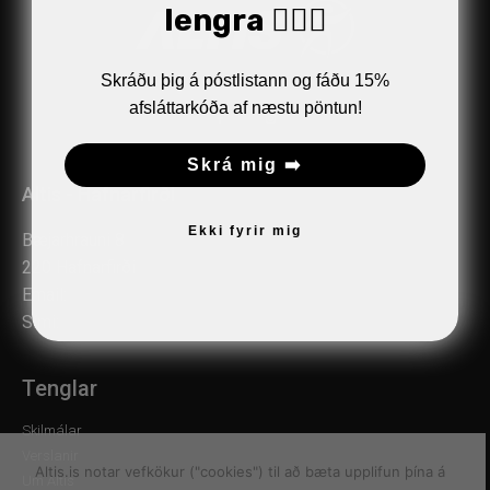
lengra 🏋🏼‍♂️
Skráðu þig á póstlistann og fáðu 15%
afsláttarkóða af næstu pöntun!
Skrá mig ➡️
Altis - Hafnarfirði
Ekki fyrir mig
Bæjarhrauni 8
220 Hafnarfirði
Email:
verslun@altis.is
Sími:
510 2030
Tenglar
Skilmálar
Verslanir
Altis.is notar vefkökur ("cookies") til að bæta upplifun þína á
Um Altis