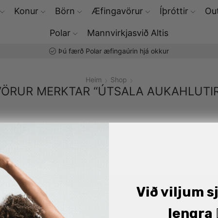
Konur
Börn
Æfingavörur
Íþróttir
Out
Polar
Mannvirkjasvið Altis
Þú færð Polar æfingaúrin hjá okkur
Heim
Shop
VÖRUR MERKTAR “ÚTSALA AUKAHLUTIR
Við viljum s
lengra 🏋
Altis - Hafnarfirði