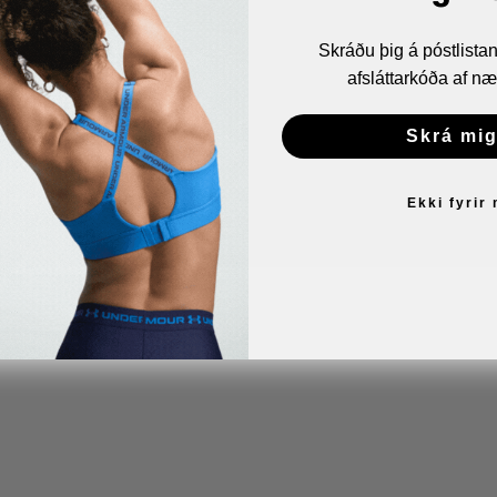
Bæjarhrauni 8
Skráðu þig á póstlist
220 Hafnarfirði
afsláttarkóða af næ
Email:
verslun@altis.is
Sími:
510 2030
Skrá mig
Ekki fyrir