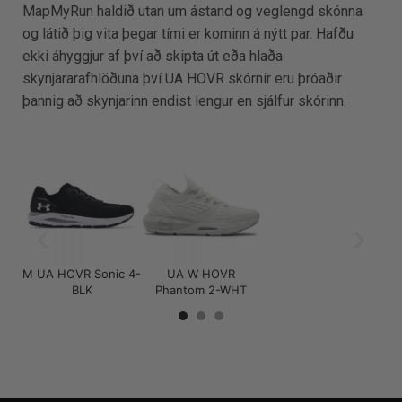
MapMyRun haldið utan um ástand og veglengd skónna
og látið þig vita þegar tími er kominn á nýtt par. Hafðu
ekki áhyggjur af því að skipta út eða hlaða
skynjararafhlöðuna því UA HOVR skórnir eru þróaðir
þannig að skynjarinn endist lengur en sjálfur skórinn.
M UA HOVR Sonic 4-
UA W HOVR
K
BLK
Phantom 2-WHT