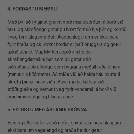
4. FORÐASTU MEIÐSLI
Með því að fylgjast grannt með mælikvörðum á borð við
takti og skreflengd getur þú bætt formið hjá þér og komið
í veg fyrir álagsmeiðsli. Ákjósanlegt form er ekki bara
fyrir hraða og skilvirkni heldur er það öruggara og getur
aukið úthald. MapMyRun appið inniheldur
skreflengdarreikni þar sem þú getur séð
viðmiðunarskreflengd sem byggir á meðalhraða þínum
(mínútur á kílómetra). Að miða við að halda háu hlutfalli
skrefa þinna innan viðmiðunarmarka hjálpar við
stöðugleika og kemur í veg fyrir vandamál á borð við
beinhimnubólgu og hlauparahné.
5. FYLGSTU MEÐ ÁSTANDI SKÓNNA
Eins og áður hefur verið nefnt, snýst rakning á hlaupum
ekki bara um vegalengd og hraða heldur getur