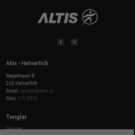
Altis - Hafnarfirði
Bæjarhrauni 8
220 Hafnarfirði
Email:
verslun@altis.is
Sími:
510 2030
Tenglar
Skilmálar