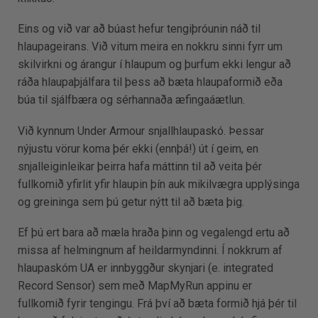
Eins og við var að búast hefur tengiþróunin náð til
hlaupageirans. Við vitum meira en nokkru sinni fyrr um
skilvirkni og árangur í hlaupum og þurfum ekki lengur að
ráða hlaupaþjálfara til þess að bæta hlaupaformið eða
búa til sjálfbæra og sérhannaða æfingaáætlun.
Við kynnum Under Armour snjallhlaupaskó. Þessar
nýjustu vörur koma þér ekki (ennþá!) út í geim, en
snjalleiginleikar þeirra hafa máttinn til að veita þér
fullkomið yfirlit yfir hlaupin þín auk mikilvægra upplýsinga
og greininga sem þú getur nýtt til að bæta þig.
Ef þú ert bara að mæla hraða þinn og vegalengd ertu að
missa af helmingnum af heildarmyndinni. Í nokkrum af
hlaupaskóm UA er innbyggður skynjari (e. integrated
Record Sensor) sem með MapMyRun appinu er
fullkomið fyrir tengingu. Frá því að bæta formið hjá þér til