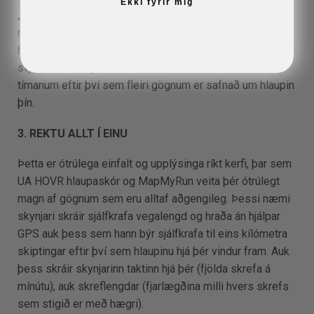
Ekki fyrir mig
„Skreflengdin þín var lengri en markmiðið“ og „Reyndu í
næsta hlaupi að slaka á handleggjunum og sveifla þeim
hraðar en með nettari sveiflu. Þetta getur á eðlilegan hátt
stytt skrefalengdina.“ Þessi ráð verða nákvæmari með
tímanum eftir því sem fleiri gögnum er safnað um hlaupin
þín.
3. REKTU ALLT Í EINU
Þetta er ótrúlega einfalt og upplýsinga ríkt kerfi, þar sem
UA HOVR hlaupaskór og MapMyRun veita þér ótrúlegt
magn af gögnum sem eru alltaf aðgengileg. Þessi næmi
skynjari skráir sjálfkrafa vegalengd og hraða án hjálpar
GPS auk þess sem hann býr sjálfkrafa til eins kílómetra
skiptingar eftir því sem hlaupinu hjá þér vindur fram. Auk
þess skráir skynjarinn taktinn hjá þér (fjölda skrefa á
mínútu), auk skreflengdar (fjarlægðina milli hvers skrefs
sem stigið er með hægri).