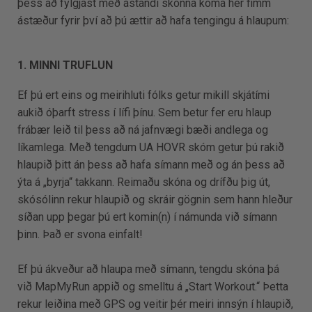
þess að fylgjast með ástandi skónna koma hér fimm
ástæður fyrir því að þú ættir að hafa tengingu á hlaupum:
1. MINNI TRUFLUN
Ef þú ert eins og meirihluti fólks getur mikill skjátími
aukið óþarft stress í lífi þínu. Sem betur fer eru hlaup
frábær leið til þess að ná jafnvægi bæði andlega og
líkamlega. Með tengdum UA HOVR skóm getur þú rakið
hlaupið þitt án þess að hafa símann með og án þess að
ýta á „byrja“ takkann. Reimaðu skóna og drífðu þig út,
skósólinn rekur hlaupið og skráir gögnin sem hann hleður
síðan upp þegar þú ert komin(n) í námunda við símann
þinn. Það er svona einfalt!
Ef þú ákveður að hlaupa með símann, tengdu skóna þá
við MapMyRun appið og smelltu á „Start Workout.“ Þetta
rekur leiðina með GPS og veitir þér meiri innsýn í hlaupið,