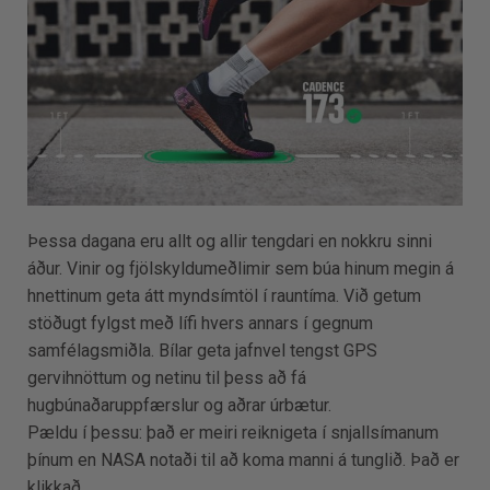
Þessa dagana eru allt og allir tengdari en nokkru sinni
áður. Vinir og fjölskyldumeðlimir sem búa hinum megin á
hnettinum geta átt myndsímtöl í rauntíma. Við getum
stöðugt fylgst með lífi hvers annars í gegnum
samfélagsmiðla. Bílar geta jafnvel tengst GPS
gervihnöttum og netinu til þess að fá
hugbúnaðaruppfærslur og aðrar úrbætur.
Pældu í þessu: það er meiri reiknigeta í snjallsímanum
þínum en NASA notaði til að koma manni á tunglið. Það er
klikkað.