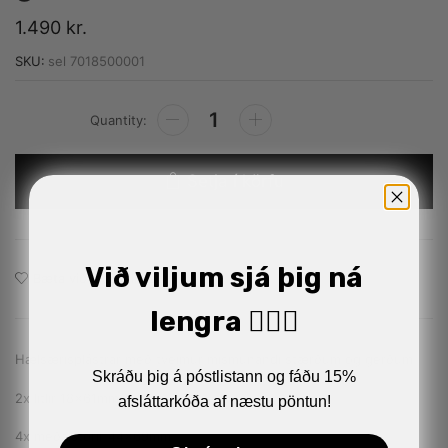
1.490
kr.
SKU:
sel 7018500001
Alternative:
Setja í körfu
Við viljum sjá þig ná
Bæta við á óskalistann
lengra 🏋🏼‍♂️
Hælsærisplástrar með tveimur mismunandi stærðum og gerðum
Skráðu þig á póstlistann og fáðu 15%
2x litlir 18x61mm
afsláttarkóða af næstu pöntun!
4x meðalstórir 44x69mm