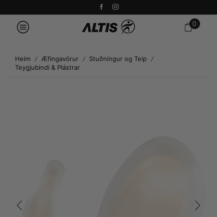
0
Heim
Æfingavörur
Stuðningur og Teip
/
/
/
Teygjubindi & Plástrar