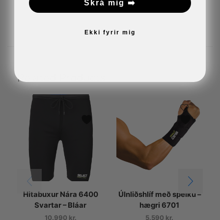
Skrá mig ➡️
Ekki fyrir mig
Related Products
Hitabuxur Nára 6400
Úlnliðshlíf með spelku –
Svartar – Bláar
hægri 6701
10.990
kr.
5.590
kr.