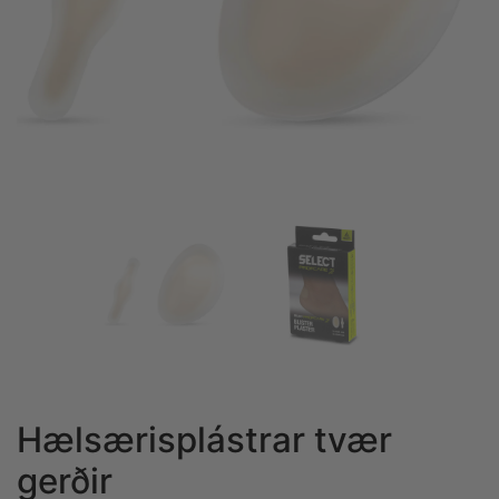
Hælsærisplástrar tvær
gerðir