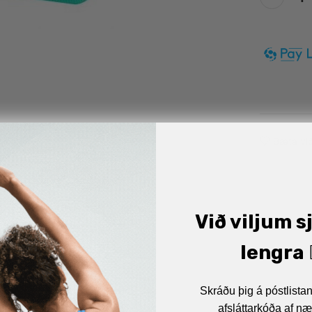
Alternative:
Bæta við
Við viljum s
lengra 🏋
Skráðu þig á póstlist
afsláttarkóða af næ