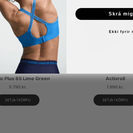
Skrá mig
Ekki fyrir
c Plus 65 Lime Green
Activroll
5.790
kr.
1.990
kr.
SETJA Í KÖRFU
SETJA Í KÖRFU