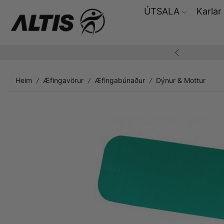
ÚTSALA
Karlar
ding yfir 10.000,-
Heim
Æfingavörur
Æfingabúnaður
Dýnur & Mottur
/
/
/