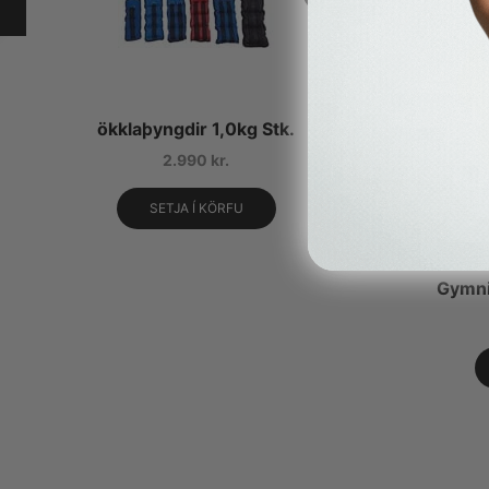
ökklaþyngdir 1,0kg Stk.
2.990
kr.
SETJA Í KÖRFU
Gymni