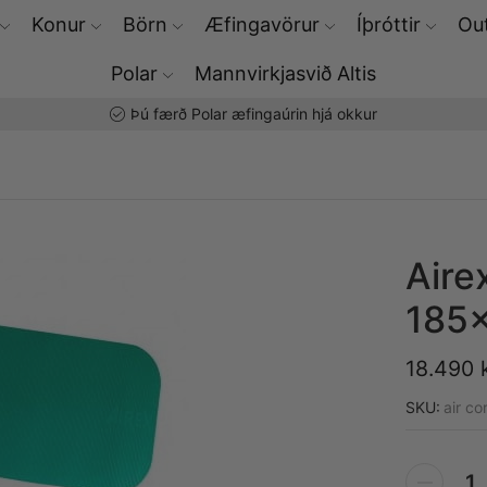
Konur
Börn
Æfingavörur
Íþróttir
Out
Polar
Mannvirkjasvið Altis
Þú færð Polar æfingaúrin hjá okkur
Aire
185
18.490
SKU:
air co