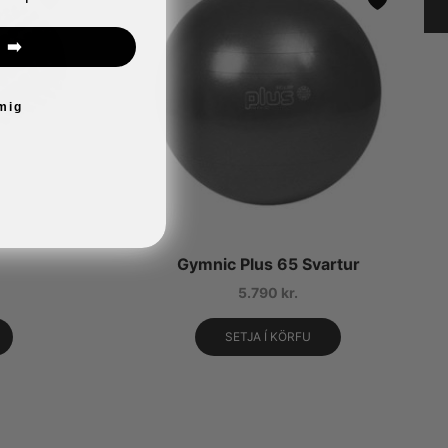
 ➡️
 mig
Gymnic Plus 65 Svartur
5.790
kr.
SETJA Í KÖRFU