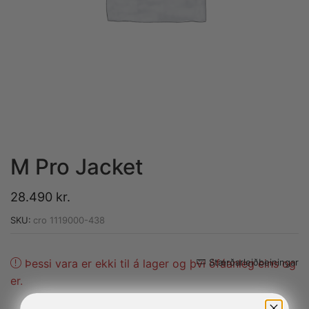
M Pro Jacket
28.490
kr.
SKU:
cro 1119000-438
Alternative:
Þessi vara er ekki til á lager og þvi ófáanleg eins og
Stærðarleiðbeiningar
er.