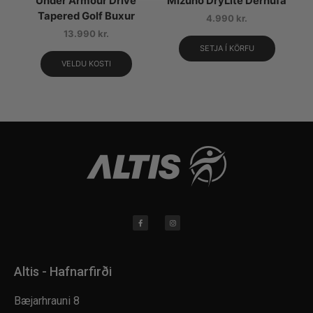
Under Armour Drive
Mizuno DryLite Derhúfa
Tapered Golf Buxur
4.990
kr.
13.990
kr.
SETJA Í KÖRFU
VELDU KOSTI
Altis - Hafnarfirði
Bæjarhrauni 8