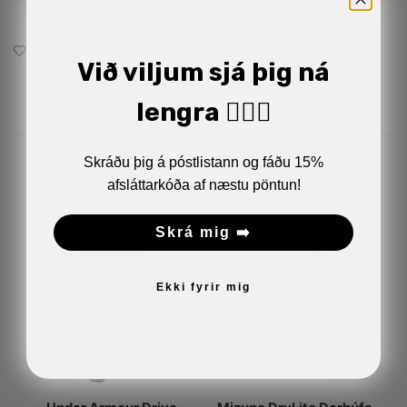
Bæta við á óskalistann
Við viljum sjá þig ná
lengra 🏋🏼‍♂️
Skráðu þig á póstlistann og fáðu 15%
afsláttarkóða af næstu pöntun!
Related Products
Skrá mig ➡️
Ekki fyrir mig