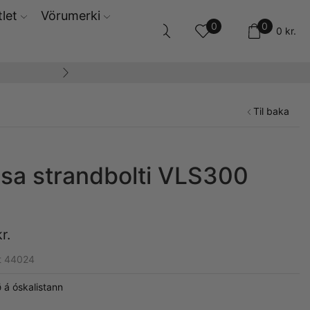
let
Vörumerki
0
0
0
kr.
14 daga skila og ski
Til baka
sa strandbolti VLS300
B
kr.
t 44024
 á óskalistann