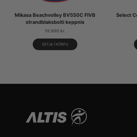
Mikasa Beachvolley BV550C FIVB
Select 
strandblaksbolti keppnis
19.990
kr.
SETJA Í KÖRFU