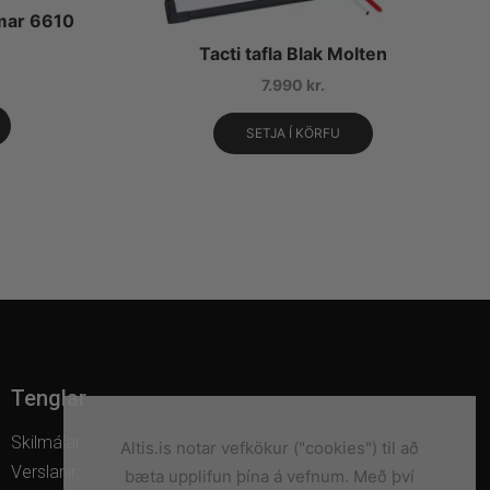
mar 6610
Tacti tafla Blak Molten
7.990
kr.
SETJA Í KÖRFU
Tenglar
Skilmálar
Altis.is notar vefkökur ("cookies") til að
Verslanir
bæta upplifun þína á vefnum. Með því