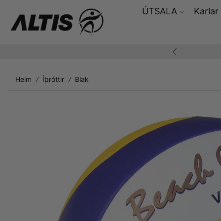
ÚTSALA
Karlar
ding yfir 10.000,-
Heim
Íþróttir
Blak
/
/