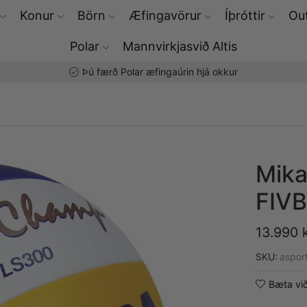
Konur
Börn
Æfingavörur
Íþróttir
Out
Polar
Mannvirkjasvið Altis
Þú færð Polar æfingaúrin hjá okkur
Mika
FIV
13.990
SKU:
aspor
Bæta við