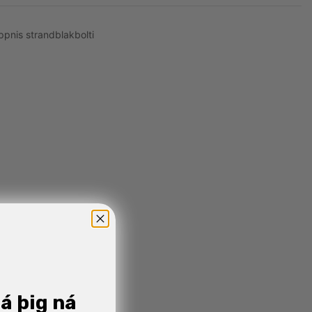
pnis strandblakbolti
já þig ná