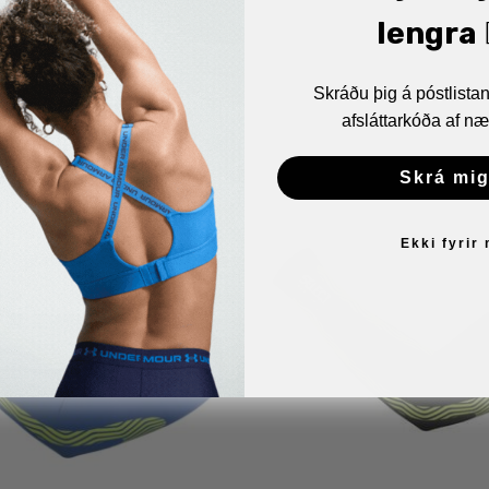
lengra 🏋
Skráðu þig á póstlist
afsláttarkóða af næ
Skrá mig
Ekki fyrir