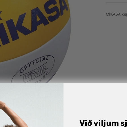
MIKASA kep
Við viljum s