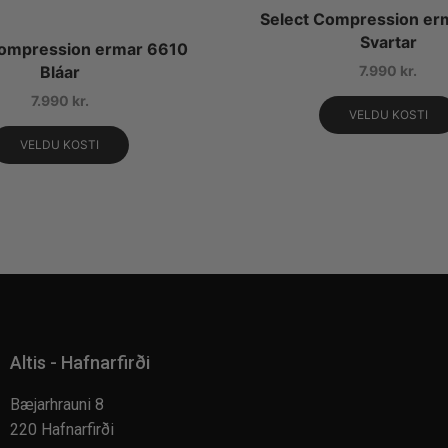
Select Compression er
Svartar
Compression ermar 6610
7.990
kr.
Bláar
7.990
kr.
VELDU KOSTI
VELDU KOSTI
Altis - Hafnarfirði
Bæjarhrauni 8
220 Hafnarfirði