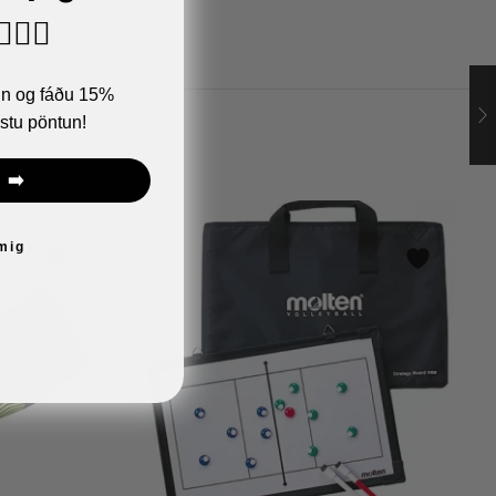
🏼‍♂️
ann og fáðu 15%
stu pöntun!
 ➡️
 mig