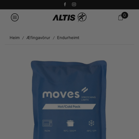
0
Heim
Æfingavörur
Endurheimt
/
/