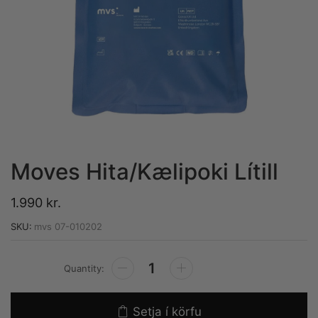
Moves Hita/Kælipoki Lítill
1.990
kr.
SKU:
mvs 07-010202
Alternative:
Setja í körfu