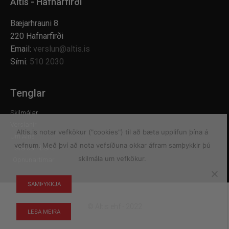
Altis - Hafnarfirði
Bæjarhrauni 8
220 Hafnarfirði
Email:
verslun@altis.is
Sími:
510 2030
Tenglar
Skilmálar
Verslanir
Altis.is notar vefkökur ("cookies") til að bæta upplifun þína á
Um Altis
vefnum. Með því að nota vefsíðuna okkar áfram samþykkir þú
Hafa samband
skilmála um vefkökur.
Opnunartímar
SAMÞYKKJA
© Altis ehf - 2022
LESA MEIRA