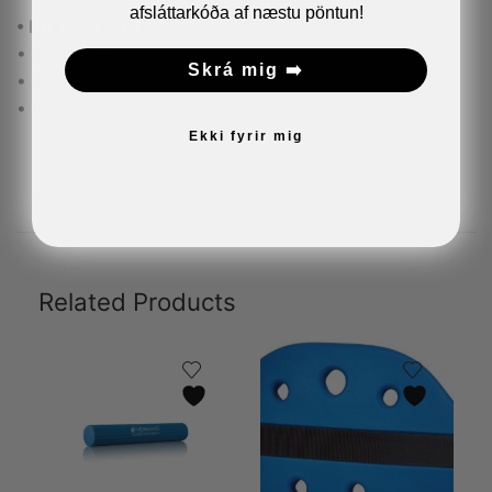
afsláttarkóða af næstu pöntun!
• Lítill: 15 x 25 cm
• Meðalstærð: 20 x 30 cm
Skrá mig ➡️
• Stór: 25 x 35 cm
• Þrískiptur: 40 x 20 cm
Ekki fyrir mig
Related Products