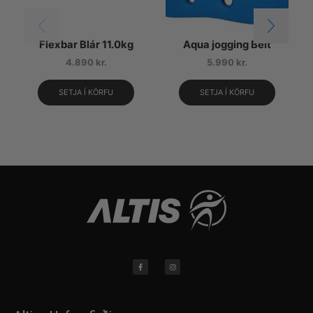
Flexbar Blár 11.0kg
Aqua jogging Belt
4.890
kr.
5.990
kr.
SETJA Í KÖRFU
SETJA Í KÖRFU