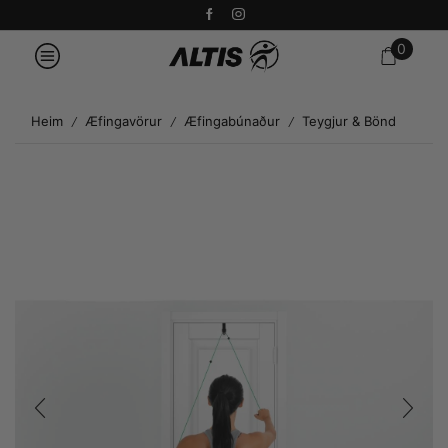
0
Heim
Æfingavörur
Æfingabúnaður
Teygjur & Bönd
/
/
/