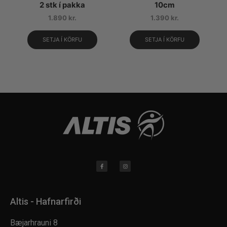
2 stk í pakka
10cm
1.890
kr.
1.390
kr.
SETJA Í KÖRFU
SETJA Í KÖRFU
Altis - Hafnarfirði
Bæjarhrauni 8