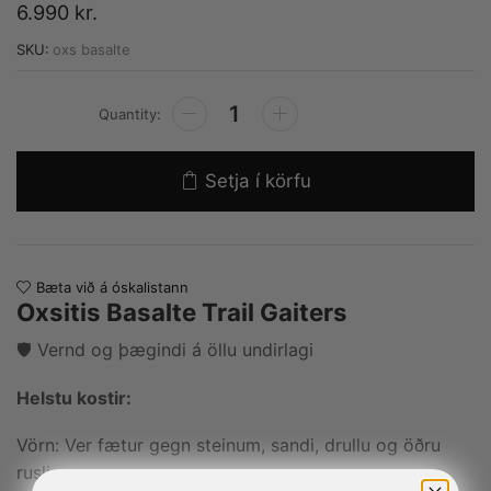
6.990
kr.
SKU:
oxs basalte
Alternative:
Setja í körfu
Bæta við á óskalistann
Oxsitis Basalte Trail Gaiters
🛡️ Vernd og þægindi á öllu undirlagi
Helstu kostir:
Vörn: Ver fætur gegn steinum, sandi, drullu og öðru
rusli