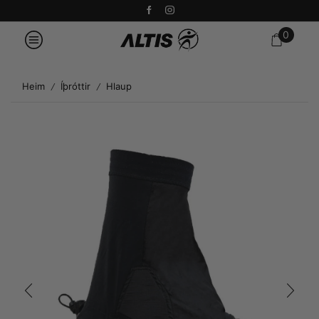
0
Heim
Íþróttir
Hlaup
/
/