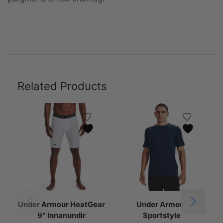
Related Products
Under Armour HeatGear
Under Armour
U
9″ Innanundir
Sportstyle