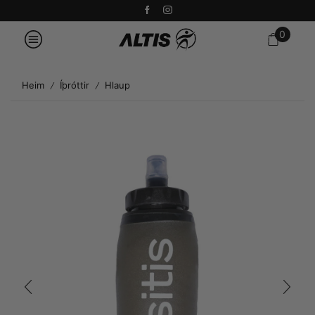
0
Heim
Íþróttir
Hlaup
/
/