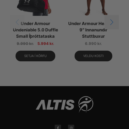
Under Armour
Under Armour HeatGear
Undeniable 5.0 Duffle
9″ Innanundir
Small Íþróttataska
Stuttbuxur
9.990
kr.
5.994
kr.
6.990
kr.
SETJA Í KÖRFU
VELDU KOSTI