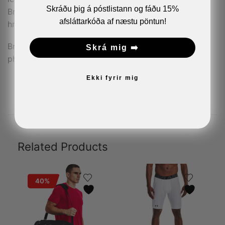
Skráðu þig á póstlistann og fáðu 15%
Breið opnun gerir hann einfaldan í áfyllingu og
afsláttarkóða af næstu pöntun!
hreinsun.
Brúsinn inniheldur hvorki PVC, Bisphenol A, né
Skrá mig ➡️
phthalates.
Ekki fyrir mig
Related Products
40%