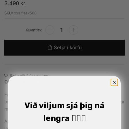
3.490
kr.
SKU:
oxs flask500
Alternative:
Setja í körfu
Bæta við á óskalistann
Oxsitis Hlaupabrúsi
Fullkomin fyrir utanvegahlaup eða útivist, þessi mjúka
brúsi fellur alveg saman þegar hann er tómur og verður
Við viljum sjá þig ná
mjög fyrirferðarlítill.
lengra 🏋🏼‍♂️
Auðvelt er að drekka úr honum með loki sem hefur
lekahelda lokun og háa flæðivirkni.