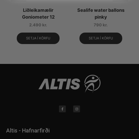
Liðleikamælir
Sealife water ballons
Goniometer 12
pinky
2.490
kr.
790
kr.
SETJA Í KÖRFU
SETJA Í KÖRFU
Altis - Hafnarfirði