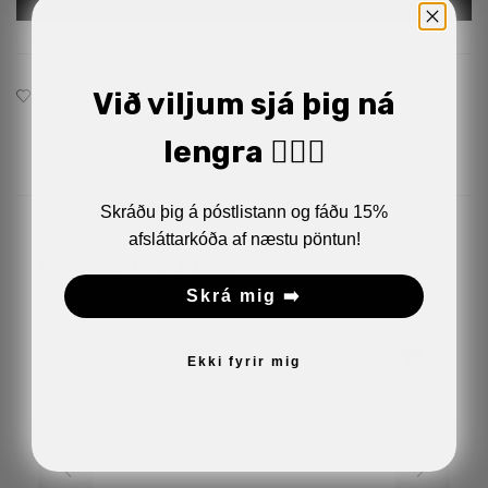
Við viljum sjá þig ná
Bæta við á óskalistann
lengra 🏋🏼‍♂️
Skráðu þig á póstlistann og fáðu 15%
afsláttarkóða af næstu pöntun!
Related Products
Skrá mig ➡️
Ekki fyrir mig