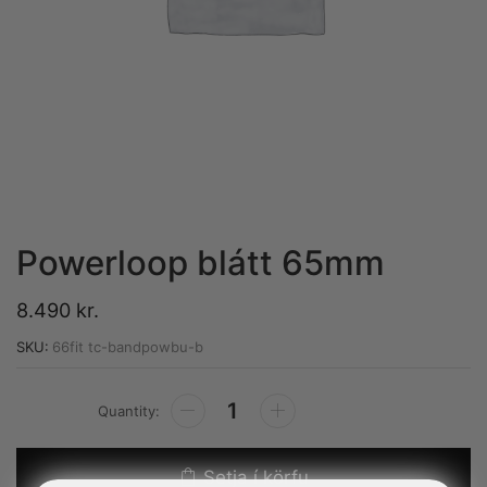
Powerloop blátt 65mm
8.490
kr.
SKU:
66fit tc-bandpowbu-b
Alternative:
Setja í körfu