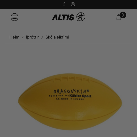
0
Heim
Íþróttir
Skólaleikfimi
/
/