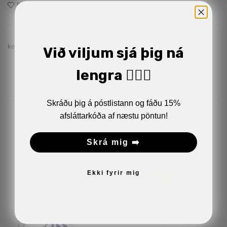
Bæta við á óskalistann
kemur í fleiri litum
Við viljum sjá þig ná
lengra 🏋🏼‍♂️
Skráðu þig á póstlistann og fáðu 15%
afsláttarkóða af næstu pöntun!
Related Products
Skrá mig ➡️
Ekki fyrir mig