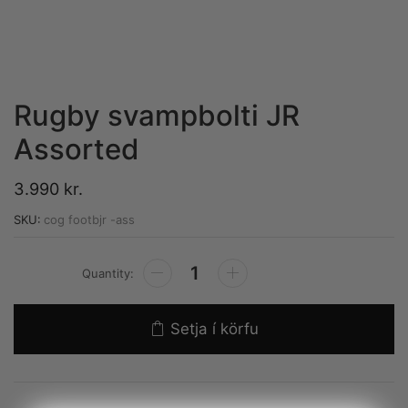
Rugby svampbolti JR
Assorted
3.990
kr.
SKU:
cog footbjr -ass
Alternative:
Setja í körfu