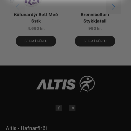
Köfunardýr Sett Með
Brenniboltar í
6stk
Stykkjatali
4.690
kr.
990
kr.
SETJA Í KÖRFU
SETJA Í KÖRFU
Altis - Hafnarfirði