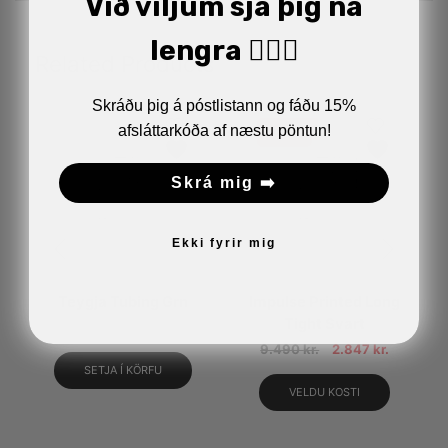
Við viljum sjá þig ná
lengra 🏋🏼‍♂️
Related Products
Skráðu þig á póstlistann og fáðu 15%
afsláttarkóða af næstu pöntun!
70%
Skrá mig ➡️
Ekki fyrir mig
Teygja Tubing Grn
Impulse Printed Long
Tight Svart
800
kr.
9.490
kr.
2.847
kr.
SETJA Í KÖRFU
VELDU KOSTI