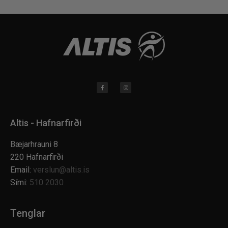
Altis - Hafnarfirði
Bæjarhrauni 8
220 Hafnarfirði
Email:
verslun@altis.is
Sími:
510 2030
Tenglar