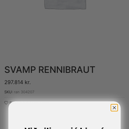
SVAMP RENNIBRAUT
297.814
kr.
SKU:
ran 304207
Bæta við á óskalistann