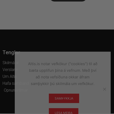
Tenglar
Skilmálar
Altis.is notar vefkökur ("cookies") til að
Verslanir
bæta upplifun þína á vefnum. Með því
Um Altis
að nota vefsíðuna okkar áfram
Hafa samband
samþykkir þú skilmála um vefkökur.
Opnunartímar
SAMÞYKKJA
LESA MEIRA