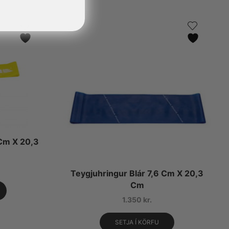
 Cm X 20,3
Teygjuhringur Blár 7,6 Cm X 20,3
Cm
1.350
kr.
SETJA Í KÖRFU