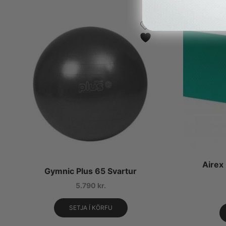
Airex
Gymnic Plus 65 Svartur
5.790
kr.
SETJA Í KÖRFU