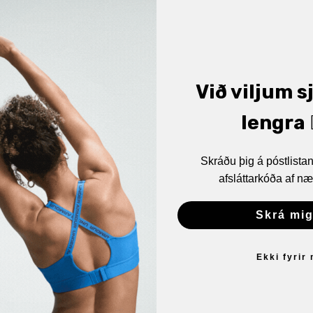
Við viljum s
lengra 🏋
Skráðu þig á póstlist
afsláttarkóða af næ
Skrá mig
Ekki fyrir