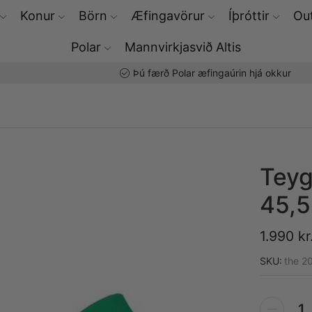
Konur
Börn
Æfingavörur
Íþróttir
Out
Polar
Mannvirkjasvið Altis
Þú færð Polar æfingaúrin hjá okkur
Teyg
45,
1.990
kr
SKU:
the 2