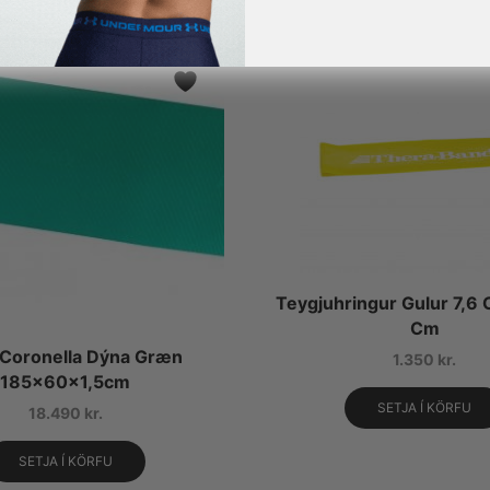
Teygjuhringur Gulur 7,6
Cm
 Coronella Dýna Græn
1.350
kr.
185x60x1,5cm
SETJA Í KÖRFU
18.490
kr.
SETJA Í KÖRFU