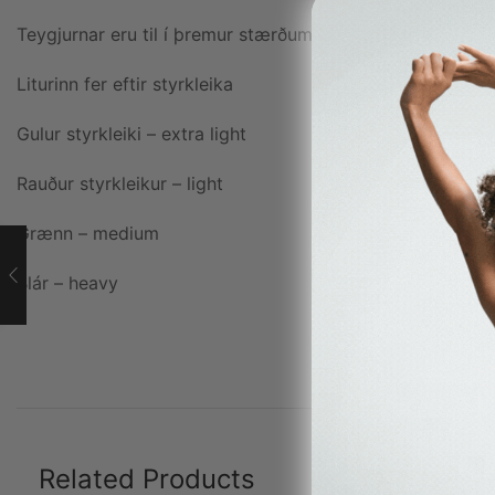
Teygjurnar eru til í þremur stærðum 20,3 – 30,5, – 45,5
Liturinn fer eftir styrkleika
Gulur styrkleiki – extra light
Rauður styrkleikur – light
Grænn – medium
Blár – heavy
Related Products