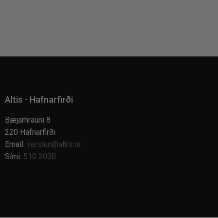
Altis - Hafnarfirði
Bæjarhrauni 8
220 Hafnarfirði
Email:
verslun@altis.is
Sími:
510 2030