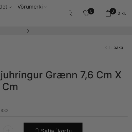
let
Vörumerki
0
0
0
kr.
14 daga skila og ski
Til baka
juhringur Grænn 7,6 Cm X
5 Cm
.
0832
Setja í körfu