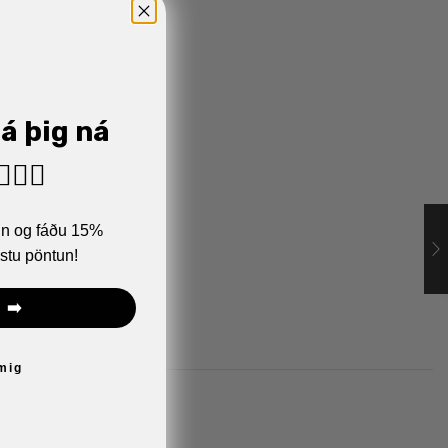
já þig ná
🏼‍♂️
ann og fáðu 15%
stu pöntun!
 ➡️
 mig