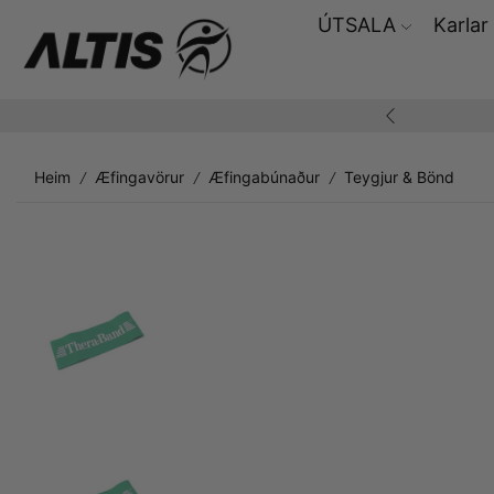
ÚTSALA
Karlar
ding yfir 10.000,-
Heim
Æfingavörur
Æfingabúnaður
Teygjur & Bönd
/
/
/