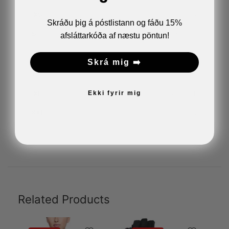
XS
0 – 2 83 – 85 65 – 68
Skráðu þig á póstlistann og fáðu 15%
S
4 – 6 85 – 91 68 – 74
afsláttarkóða af næstu pöntun!
M
8 – 10 91 – 96 74 – 79
Skrá mig ➡️
L
12 – 14 96 – 104 79 – 86
XL
16 104 – 112 86 – 94
Ekki fyrir mig
XXL
18 112 – 119 94 – 102
Related Products