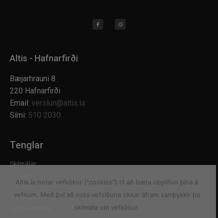
Altis - Hafnarfirði
Bæjarhrauni 8
220 Hafnarfirði
Email:
verslun@altis.is
Sími:
510 2030
Tenglar
Skilmálar
Verslanir
Altis.is notar vefkökur ("cookies") til að bæta upplifun þína á
Um Altis
vefnum. Með því að nota vefsíðuna okkar áfram samþykkir þú
Hafa samband
skilmála um vefkökur.
Opnunartímar