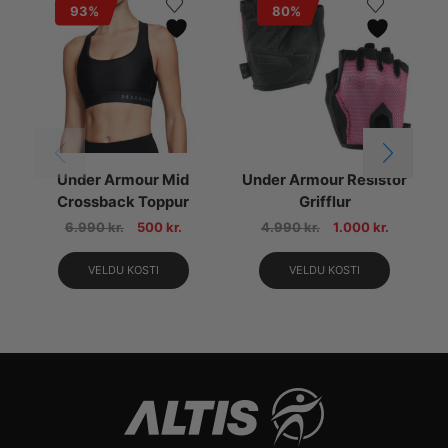
93%
80%
Under Armour Mid
Under Armour Resistor
Crossback Toppur
Grifflur
6.990
kr.
500
kr.
4.990
kr.
1.000
kr.
VELDU KOSTI
VELDU KOSTI