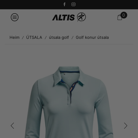
0
Heim
ÚTSALA
útsala golf
Golf konur útsala
/
/
/