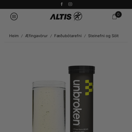
0
Heim
Æfingavörur
Fæðubótarefni
Steinefni og Sölt
/
/
/