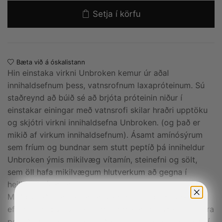
Setja í körfu
Bæta við á óskalistann
Hin einstaka virkni
Unbroken
kemur úr aðal
innihaldsefnum þess, vatnsrofnum laxapróteinum. Sú
staðreynd að búið sé að brjóta próteinin niður í
einstakar einingar með vatnsrofi skilar hraðri upptöku
og skjótri virkni innihaldsefna
Unbroken
. (og það er
mikið af virkum innihaldsefnum). Ásamt amínósýrum
sem fríum og bundnar sem stutt peptíð þá inniheldur
Unbroken
ýmis mikilvæg vítamín, steinefni og sölt,
sem öll hafa mikilvægum hlutverkum að gegna í
heilbrigði líkamans.
Með því að blanda saman vatnsrofi og þeim virku
efnum sem því fylgja í formi frírra amínósýra og stuttra
peptíða þá fer lítill tími í að melta og
Unbroken
fer því