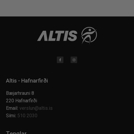
Altis - Hafnarfirði
Bæjarhrauni 8
220 Hafnarfirði
Email:
verslun@altis.is
Sími:
510 2030
Tenglar