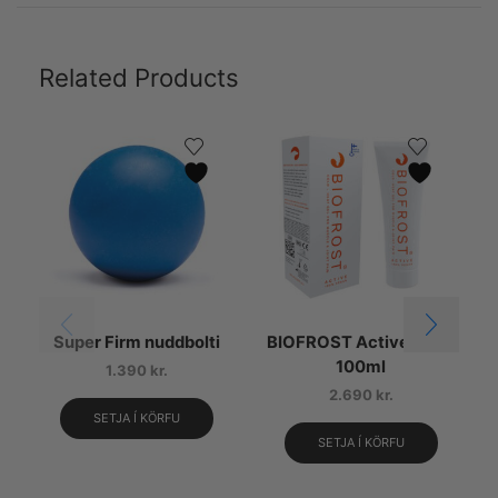
Related Products
Super Firm nuddbolti
BIOFROST Active túpur
100ml
1.390
kr.
2.690
kr.
SETJA Í KÖRFU
SETJA Í KÖRFU