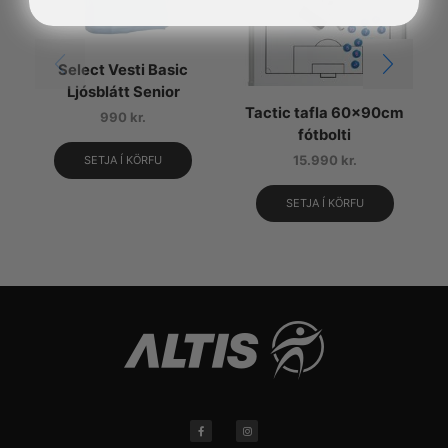
Select Vesti Basic
S
Ljósblátt Senior
Tactic tafla 60x90cm
990
kr.
fótbolti
15.990
kr.
SETJA Í KÖRFU
SETJA Í KÖRFU