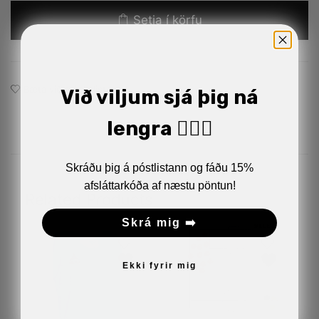
Setja í körfu
Bæta við á óskalistann
Við viljum sjá þig ná
lengra 🏋🏼‍♂️
Skráðu þig á póstlistann og fáðu 15%
afsláttarkóða af næstu pöntun!
Related Products
Skrá mig ➡️
Ekki fyrir mig