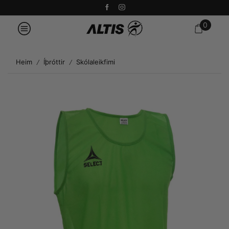
0
Heim
Íþróttir
Skólaleikfimi
/
/