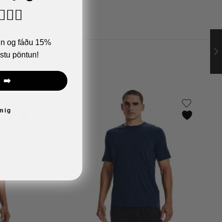
🏼‍♂️
ann og fáðu 15%
stu pöntun!
 ➡️
 mig