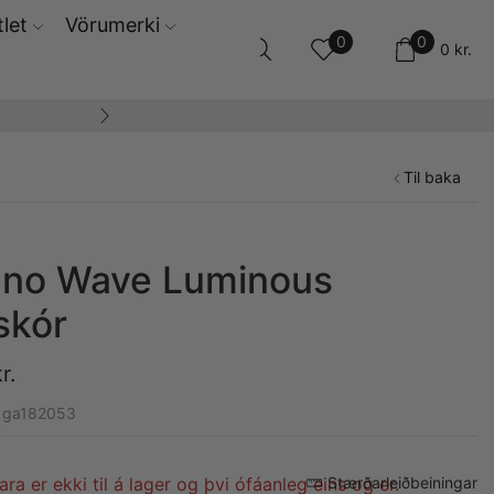
let
Vörumerki
0
0
0
kr.
14 daga skila og ski
Til baka
uno Wave Luminous
skór
r.
1ga182053
ara er ekki til á lager og þvi ófáanleg eins og er.
Stærðarleiðbeiningar