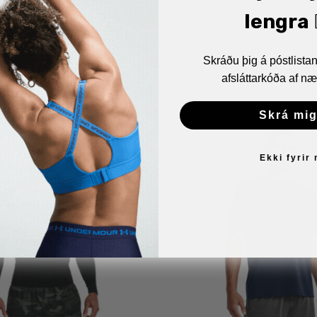
lengra 🏋
Skráðu þig á póstlist
afsláttarkóða af næ
Skrá mig
Ekki fyrir