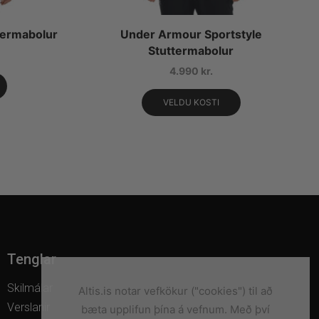
termabolur
Under Armour Sportstyle
Stuttermabolur
4.990
kr.
VELDU KOSTI
Tenglar
Skilmálar
Altis.is notar vefkökur ("cookies") til að
Verslanir
bæta upplifun þína á vefnum. Með því