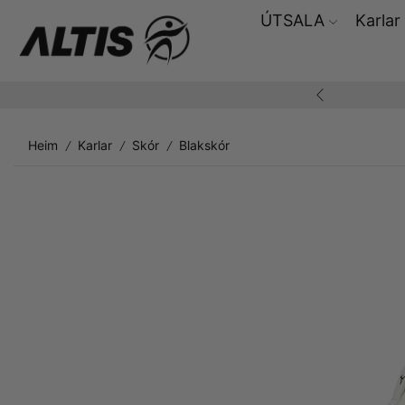
ÚTSALA
Karlar
ding yfir 10.000,-
Heim
Karlar
Skór
Blakskór
/
/
/