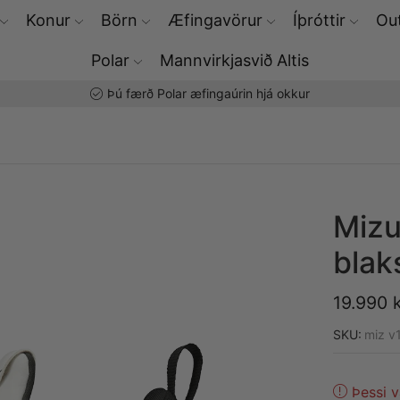
Konur
Börn
Æfingavörur
Íþróttir
Out
Polar
Mannvirkjasvið Altis
Þú færð Polar æfingaúrin hjá okkur
Miz
blak
19.990
k
SKU:
miz v
Þessi v