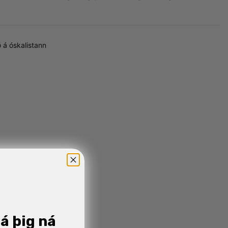
 á óskalistann
já þig ná