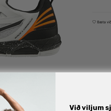
Alternative:
Bæta við
Við viljum s