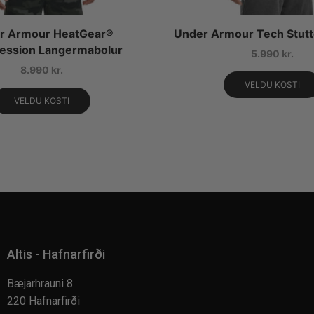
r Armour HeatGear®
Under Armour Tech Stut
ession Langermabolur
5.990
kr.
8.990
kr.
VELDU KOSTI
VELDU KOSTI
Altis - Hafnarfirði
Bæjarhrauni 8
220 Hafnarfirði