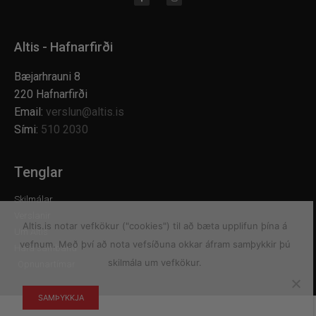
Altis - Hafnarfirði
Bæjarhrauni 8
220 Hafnarfirði
Email:
verslun@altis.is
Sími:
510 2030
Tenglar
Skilmálar
Verslanir
Altis.is notar vefkökur ("cookies") til að bæta upplifun þína á
Um Altis
vefnum. Með því að nota vefsíðuna okkar áfram samþykkir þú
Hafa samband
skilmála um vefkökur.
Opnunartímar
SAMÞYKKJA