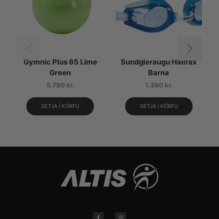
Gymnic Plus 65 Lime
Sundgleraugu Halifax
Green
Barna
5.790
kr.
1.390
kr.
SETJA Í KÖRFU
SETJA Í KÖRFU