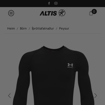
0
Heim
Börn
Íþróttafatnaður
Peysur
/
/
/