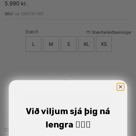
5.990
kr.
SKU:
ua 1361731-001
Stærð
Alternative:
Stærðarleiðbeiningar
L
M
S
XL
XS
Setja í körfu
Við viljum sjá þig ná
lengra 🏋🏼‍♂️
Bæta við á óskalistann