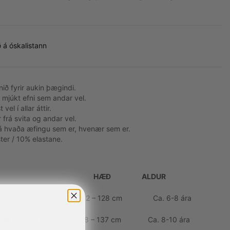
 á óskalistann
nið fyrir aukin þægindi.
 mjúkt efni sem andar vel.
 vel í allar áttir.
r frá svita og andar vel.
 á hvaða æfingu sem er, hvenær sem er.
ter / 10% elastane.
HÆÐ
ALDUR
XS ( Extra Small )
122 – 128 cm Ca. 6-8 ára
SM
( Small )
128 – 137 cm Ca. 8-10 ára