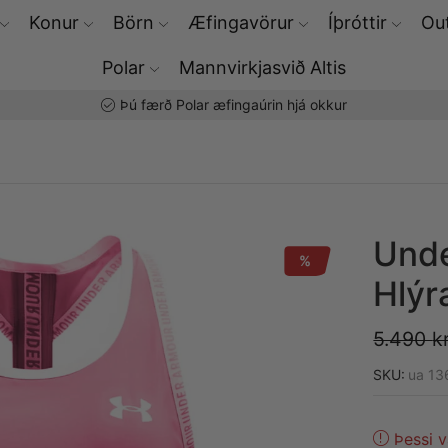
Konur
Börn
Æfingavörur
Íþróttir
Out
Polar
Mannvirkjasvið Altis
Þú færð Polar æfingaúrin hjá okkur
Unde
%
Hlýr
5.490
kr
SKU:
ua 1
Þessi v