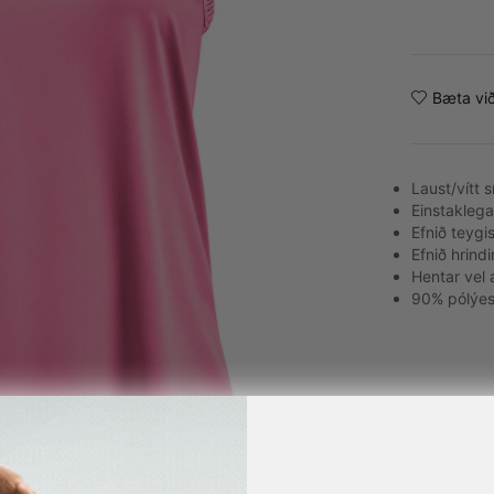
Alternative:
Bæta við
Laust/vítt s
Einstaklega
Efnið teygist
Efnið hrindi
Hentar vel
90% pólýes
Y
Y