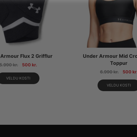
Armour Flux 2 Grifflur
Under Armour Mid Cr
Toppur
5.990
kr.
500
kr.
6.990
kr.
500
kr
VELDU KOSTI
VELDU KOSTI