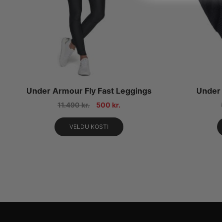
Under Armour Fly Fast Leggings
Under 
11.490
kr.
500
kr.
VELDU KOSTI