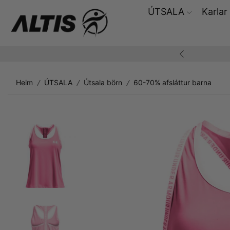
ÚTSALA
Karlar
ding yfir 10.000,-
Heim
ÚTSALA
Útsala börn
60-70% afsláttur barna
/
/
/