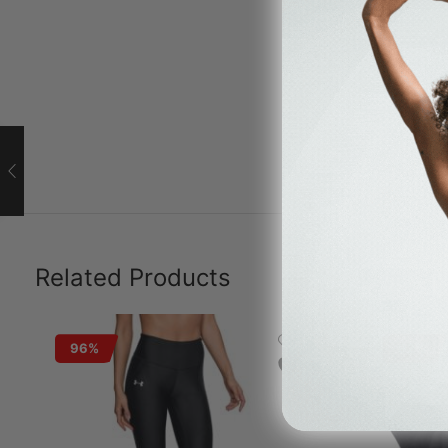
Related Products
96%
92%