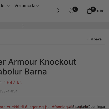
let
Vörumerki
0
0
0
kr.
14 daga skila og ski
Til baka
r Armour Knockout
abolur Barna
.
1.647
kr.
363374-654
ara er ekki til á lager og þvi ófáanleg eins og er.
Stærðarleiðbeiningar