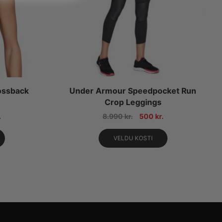
ossback
Under Armour Speedpocket Run
Crop Leggings
.
8.990
kr.
500
kr.
VELDU KOSTI