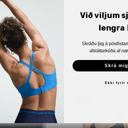
Y
Við viljum s
Y
lengra 🏋
Y
Skráðu þig á póstlist
afsláttarkóða af næ
Skrá mig
Ekki fyrir
93%